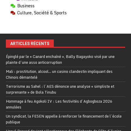
Business
Culture, Société & Sports
ARTICLES RÉCENTS
Épinglé par le « Canard enchaîné », Bally Bagayoko visé par une
plainte d’une asso anticorruption
Mali : prostitution, alcool… un casino clandestin impliquant des
Chinois démantelé
Terrorisme au Sahel : l’AES dénonce une analyse « simpliste et
surprenante » de Bola Tinubu
Hommage à feu Agokoli IV : Les festivités d’Agbogboza 2026
annulées
Un syndicat, la FESEN appelle à renforcer le financement de l’école
publique
Hervé Renard devient sélectionneur des Eléphants de Côte d’Ivoire