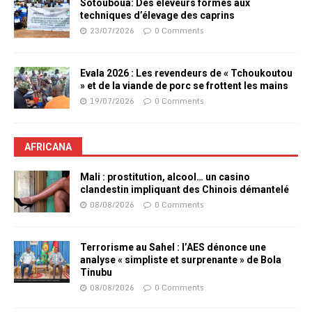
Sotouboua: Des éleveurs formés aux
techniques d’élevage des caprins
23/07/2026
0 Comments
Evala 2026 : Les revendeurs de « Tchoukoutou
» et de la viande de porc se frottent les mains
19/07/2026
0 Comments
AFRICANA
Mali : prostitution, alcool… un casino
clandestin impliquant des Chinois démantelé
08/08/2026
0 Comments
Terrorisme au Sahel : l’AES dénonce une
analyse « simpliste et surprenante » de Bola
Tinubu
08/08/2026
0 Comments