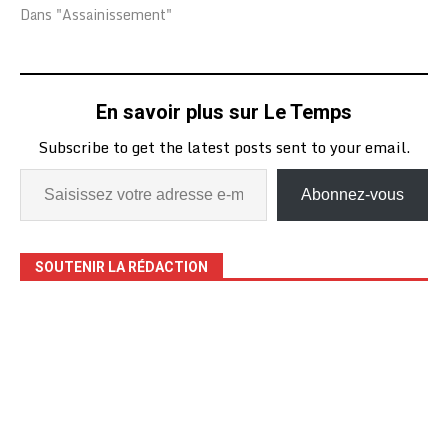
communication
Dans "Assainissement"
communautaire autour du
contenu de l’arrêté
municipal portant
réglementation de la
En savoir plus sur Le Temps
gestion des déchets
urbains. Comme ce fut le
Subscribe to get the latest posts sent to your email.
cas dans d’autres
quartiers précédemment,
la délégation a eu des
Abonnez-vous
échanges le 12…
SOUTENIR LA RÉDACTION