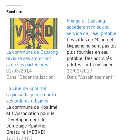
Similaire
Mango et Dapaong
accèderont mieux au
service de l’eau potable
Les villes de Mango et
Dapaong ne sont pas les
La commune de Dapaong
plus fournies en eau
revisite ses ambitions
potable. Des activités
avec ses partenaires
pilotes sont envisagées
02/08/2014
pour améliorer cet
23/02/2017
Dans "Décentralisation"
environnement. Le Projet
Dans "Assainissement"
d’Amélioration de l’Accès
La ville de Kpalimé
aux Services de l’Eau
organise la guerre contre
potable et
ses ordures urbaines
d’Assainissement
La commune de Kpalimé
(PAASEA) dédié aux
et l’Association pour le
communes de Mango et
Développement du
de Dapaong, devient
Jumelage Kpalimé-
concret avec le
Bressuire (ADJKB)
démarrage…
déroule leur plan de
16/11/2015