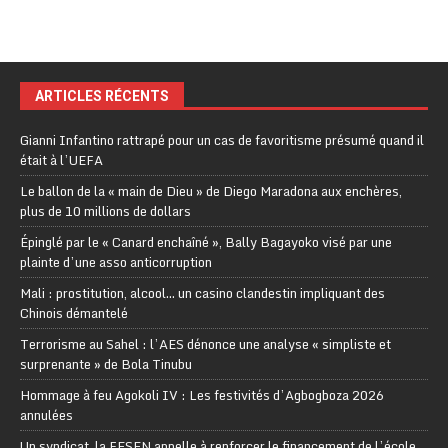
ARTICLES RÉCENTS
Gianni Infantino rattrapé pour un cas de favoritisme présumé quand il
était à l’UEFA
Le ballon de la « main de Dieu » de Diego Maradona aux enchères,
plus de 10 millions de dollars
Épinglé par le « Canard enchaîné », Bally Bagayoko visé par une
plainte d’une asso anticorruption
Mali : prostitution, alcool… un casino clandestin impliquant des
Chinois démantelé
Terrorisme au Sahel : l’AES dénonce une analyse « simpliste et
surprenante » de Bola Tinubu
Hommage à feu Agokoli IV : Les festivités d’Agbogboza 2026
annulées
Un syndicat, la FESEN appelle à renforcer le financement de l’école