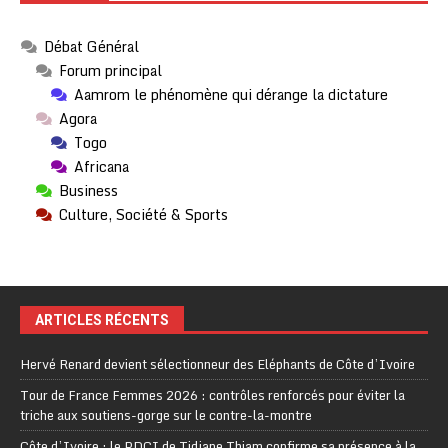
Débat Général
Forum principal
Aamrom le phénomène qui dérange la dictature
Agora
Togo
Africana
Business
Culture, Société & Sports
ARTICLES RÉCENTS
Hervé Renard devient sélectionneur des Eléphants de Côte d’Ivoire
Tour de France Femmes 2026 : contrôles renforcés pour éviter la
triche aux soutiens-gorge sur le contre-la-montre
Côte d’Ivoire : le PDCI de Tidjane Thiam confirme sa présence à la