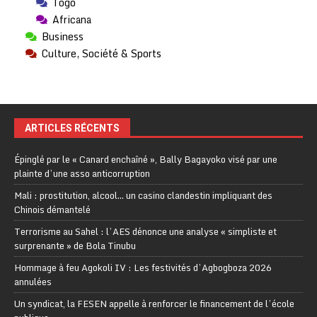
Togo
Africana
Business
Culture, Société & Sports
ARTICLES RÉCENTS
Épinglé par le « Canard enchaîné », Bally Bagayoko visé par une
plainte d’une asso anticorruption
Mali : prostitution, alcool… un casino clandestin impliquant des
Chinois démantelé
Terrorisme au Sahel : l’AES dénonce une analyse « simpliste et
surprenante » de Bola Tinubu
Hommage à feu Agokoli IV : Les festivités d’Agbogboza 2026
annulées
Un syndicat, la FESEN appelle à renforcer le financement de l’école