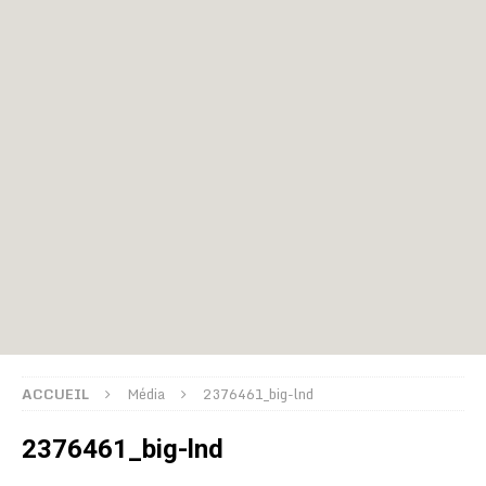
ACCUEIL
Média
2376461_big-lnd
2376461_big-lnd