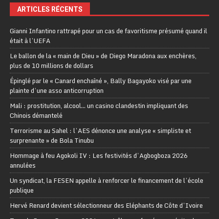
ARTICLES RÉCENTS
Gianni Infantino rattrapé pour un cas de favoritisme présumé quand il
était à l’UEFA
Le ballon de la « main de Dieu » de Diego Maradona aux enchères,
plus de 10 millions de dollars
Épinglé par le « Canard enchaîné », Bally Bagayoko visé par une
plainte d’une asso anticorruption
Mali : prostitution, alcool… un casino clandestin impliquant des
Chinois démantelé
Terrorisme au Sahel : l’AES dénonce une analyse « simpliste et
surprenante » de Bola Tinubu
Hommage à feu Agokoli IV : Les festivités d’Agbogboza 2026
annulées
Un syndicat, la FESEN appelle à renforcer le financement de l’école
publique
Hervé Renard devient sélectionneur des Eléphants de Côte d’Ivoire