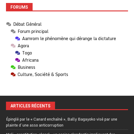
FORUMS
Débat Général
Forum principal
Aamrom le phénomène qui dérange la dictature
Agora
Togo
Africana
Business
Culture, Société & Sports
ARTICLES RÉCENTS
Épinglé par le « Canard enchaîné », Bally Bagayoko visé par une
plainte d’une asso anticorruption