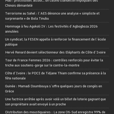
Mali : prostitution, alcool… un casino clandestin impliquant des
Chinois démantelé
Terrorisme au Sahel : l’AES dénonce une analyse « simpliste et
surprenante » de Bola Tinubu
Hommage à feu Agokoli IV : Les festivités d’Agbogboza 2026
annulées
Un syndicat, la FESEN appelle à renforcer le financement de l’école
publique
Hervé Renard devient sélectionneur des Eléphants de Côte d’Ivoire
Tour de France Femmes 2026 : contrôles renforcés pour éviter la
triche aux soutiens-gorge sur le contre-la-montre
Côte d’Ivoire : le PDCI de Tidjane Thiam confirme sa présence à la
fête nationale
Guinée : Mamadi Doumbouya s’offre quelques jours de congés en
Grèce
Une factrice arrêtée après avoir volé un billet de loterie gagnant que
son propriétaire avait envoyé à un proche
Distribution des moustiquaires : La zone Oti-Sud enregistre 99% de