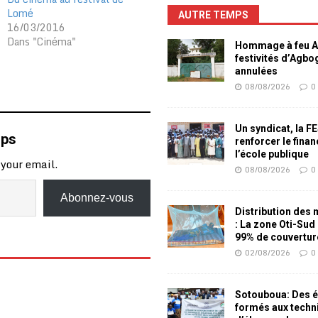
Lomé
AUTRE TEMPS
16/03/2016
Dans "Cinéma"
Hommage à feu Ag
festivités d’Agb
annulées
08/08/2026
0
Un syndicat, la F
mps
renforcer le fina
l’école publique
 your email.
08/08/2026
0
Abonnez-vous
Distribution des
: La zone Oti-Sud
99% de couvertur
02/08/2026
0
Sotouboua: Des é
formés aux techn