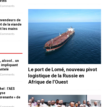
prins
 Comments
revendeurs de
t de la viande
nt les mains
 Comments
n, alcool… un
n impliquant
Le port de Lomé, nouveau pivot
antelé
 Comments
logistique de la Russie en
Afrique de l’Ouest
el : l’AES
lyse
rprenante » de
 Comments