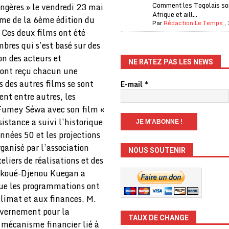
Comment les Togolais son
rangères » le vendredi 23 mai
Afrique et aill...
rme de la 6ème édition du
Par
Rédaction Le Temps
,
 Ces deux films ont été
bres qui s’est basé sur des
ion des acteurs et
NE RATEZ PAS LES NEWS
s ont reçu chacun une
s des autres films se sont
E-mail
*
ent entre autres, les
t Fumey Séwa avec son film «
istance a suivi l’historique
nnées 50 et les projections
ganisé par l’association
NOUS SOUTENIR
eliers de réalisations et des
 Ekoué-Djenou Kuegan a
 que les programmations ont
climat et aux finances. M.
uvernement pour la
TAUX DE CHANGE
n mécanisme financier lié à