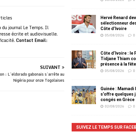
ticles
Hervé Renard dev
sélectionneur de
 du journal Le Temps. Il
Côte d’Ivoire
resse écrite et audiovisuelle.
05/08/2026
0
ficacité.
Contact Email:
Côte d’Ivoire : le
Tidjane Thiam co
présence à la fêt
SUIVANT
05/08/2026
0
on : L’eldorado gabonais s’arrête au
Nigéria pour onze Togolaises
Guinée : Mamadi
s’offre quelques 
congés en Grèce
02/08/2026
0
SUIVEZ LE TEMPS SUR FACE