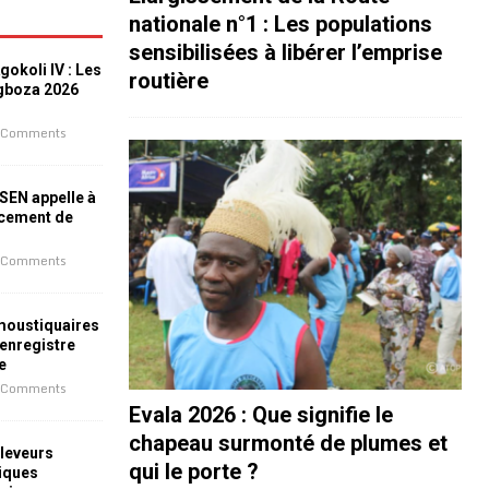
nationale n°1 : Les populations
sensibilisées à libérer l’emprise
okoli IV : Les
routière
ogboza 2026
 Comments
ESEN appelle à
ncement de
 Comments
 moustiquaires
 enregistre
e
 Comments
Evala 2026 : Que signifie le
chapeau surmonté de plumes et
leveurs
qui le porte ?
iques