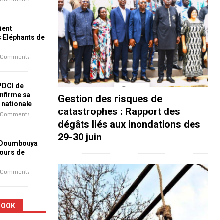
ient
s Eléphants de
 Comments
 PDCI de
nfirme sa
Gestion des risques de
e nationale
catastrophes : Rapport des
 Comments
dégâts liés aux inondations des
29-30 juin
 Doumbouya
jours de
 Comments
BOOK