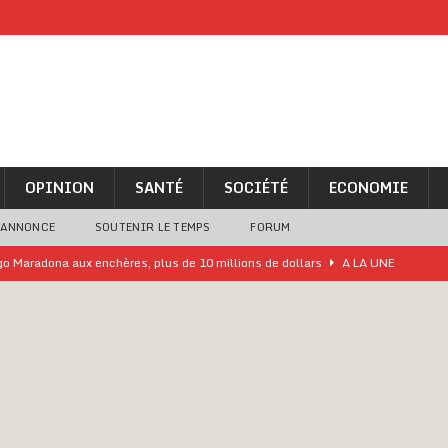
OPINION
SANTÉ
SOCIÉTÉ
ECONOMIE
 ANNONCE
SOUTENIR LE TEMPS
FORUM
ego Maradona aux enchères, plus de 10 millions de dollars
A LA UNE
lly Bagayoko visé par une plainte d’une asso anticorruption
o clandestin impliquant des Chinois démantelé
A LA UNE
ne analyse « simpliste et surprenante » de Bola Tinubu
A LA UNE
ivités d’Agbogboza 2026 annulées
A LA UNE