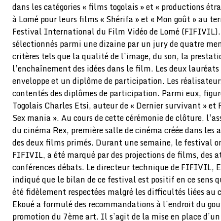
dans les catégories « films togolais » et « productions ét
à Lomé pour leurs films « Shérifa » et « Mon goût » au te
Festival International du Film Vidéo de Lomé (FIFIVIL).
sélectionnés parmi une dizaine par un jury de quatre mem
critères tels que la qualité de l’image, du son, la prestat
l’enchaînement des idées dans le film. Les deux lauréat
enveloppe et un diplôme de participation. Les réalisateur
contentés des diplômes de participation. Parmi eux, figur
Togolais Charles Etsi, auteur de « Dernier survivant » e
Sex mania ». Au cours de cette cérémonie de clôture, l’ass
du cinéma Rex, première salle de cinéma créée dans les a
des deux films primés. Durant une semaine, le festival or
FIFIVIL, a été marqué par des projections de films, des at
conférences débats. Le directeur technique de FIFIVIL,
indiqué que le bilan de ce festival est positif en ce sens
été fidèlement respectées malgré les difficultés liées au 
Ekoué a formulé des recommandations à l’endroit du go
promotion du 7ème art. Il s’agit de la mise en place d’u