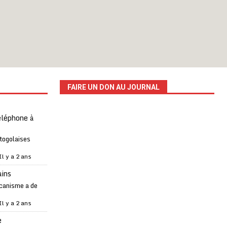
FAIRE UN DON AU JOURNAL
téléphone à
 togolaises
Il y a 2 ans
ains
canisme a de
Il y a 2 ans
e