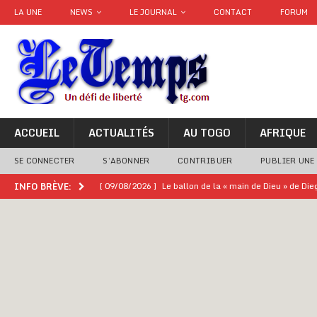
LA UNE
NEWS
LE JOURNAL
CONTACT
FORUM
ACCUEIL
ACTUALITÉS
AU TOGO
AFRIQUE
SE CONNECTER
S’ABONNER
CONTRIBUER
PUBLIER UNE
[ 09/08/2026 ]
Le ballon de la « main de Dieu » de Di
INFO BRÈVE:
[ 08/08/2026 ]
Épinglé par le « Canard enchaîné », Ba
GOUVERNANCE
[ 08/08/2026 ]
Mali : prostitution, alcool… un casin
[ 08/08/2026 ]
Terrorisme au Sahel : l’AES dénonce u
[ 08/08/2026 ]
Hommage à feu Agokoli IV : Les fest