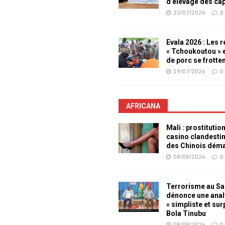
d’élevage des ca
23/07/2026
0
Evala 2026 : Les 
« Tchoukoutou » e
de porc se frotte
19/07/2026
0
AFRICANA
Mali : prostitutio
casino clandesti
des Chinois dém
08/08/2026
0
Terrorisme au Sah
dénonce une ana
« simpliste et su
Bola Tinubu
08/08/2026
0