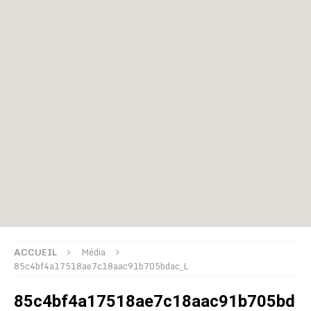
ACCUEIL
Média
85c4bf4a17518ae7c18aac91b705bdac_L
85c4bf4a17518ae7c18aac91b705bd