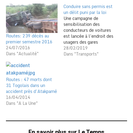
Conduire sans permis est
un délit puni par la loi
Une campagne de
sensibilisation des
conducteurs de voitures
Routes: 239 décès au
est lancée à l’endroit des
premier semestre 2016
usagers des gares
24/07/2016
routières, sur les dangers
28/02/2019
Dans "Actualité"
de la conduite sans
Dans "Transports"
permis. La campagne vise
à amener les conducteurs
à prendre conscience de
l’importance du permis de
Routes : 47 morts dont
conduire dans leur
31 Togolais dans un
secteur d’activité et en
accident près d’Atakpamé
même temps leur…
16/04/2014
Dans "A La Une"
En savoir plus sur Le Temps