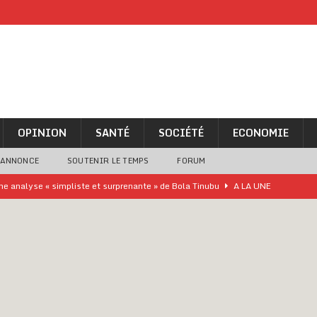
OPINION
SANTÉ
SOCIÉTÉ
ECONOMIE
 ANNONCE
SOUTENIR LE TEMPS
FORUM
ne analyse « simpliste et surprenante » de Bola Tinubu
A LA UNE
ivités d’Agbogboza 2026 annulées
A LA UNE
rcer le financement de l’école publique
A LA UNE
es Eléphants de Côte d’Ivoire
A LA UNE
 renforcés pour éviter la triche aux soutiens-gorge sur le contre-la-