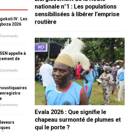
nationale n°1 : Les populations
sensibilisées à libérer l’emprise
okoli IV : Les
routière
ogboza 2026
 Comments
ESEN appelle à
ncement de
 Comments
 moustiquaires
 enregistre
e
 Comments
Evala 2026 : Que signifie le
chapeau surmonté de plumes et
leveurs
qui le porte ?
iques