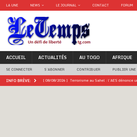
LA UNE
NEWS
LE JOURNAL
CONTACT
FORUM
ACCUEIL
ACTUALITÉS
AU TOGO
AFRIQUE
SE CONNECTER
S’ABONNER
CONTRIBUER
PUBLIER UNE
[ 08/08/2026 ]
Terrorisme au Sahel : l’AES dénonce u
INFO BRÈVE:
[ 08/08/2026 ]
Hommage à feu Agokoli IV : Les fest
[ 08/08/2026 ]
Un syndicat, la FESEN appelle à renfo
[ 05/08/2026 ]
Hervé Renard devient sélectionneur d
[ 05/08/2026 ]
Tour de France Femmes 2026 : contrôles
montre
GENRE