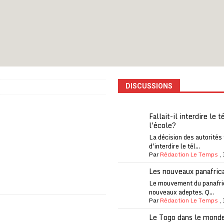
iam confirme sa présence à la fête nationale
A LA UNE
uelques jours de congés en Grèce
A LA UNE
n billet de loterie gagnant que son propriétaire avait envoyé à un proche
one Oti-Sud enregistre 99% de couverture
A LA UNE
DISCUSSIONS
l (CAF) à contre-courant
COOPÉRATION
fantino à la tête de la FIFA
A LA UNE
Fallait-il interdire le 
l'école?
liardaire Aliko Dangote
A LA UNE
La décision des autorités
’oxygène financière
ECONOMIE
d'interdire le tél...
Par
Rédaction Le Temps
,
 l’Italie et de l’AC Milan, est mort à 66 ans
A LA UNE
Les nouveaux panafric
o clandestin impliquant des Chinois démantelé
A LA UNE
Le mouvement du panafri
nouveaux adeptes. Q...
Par
Rédaction Le Temps
,
Le Togo dans le mond