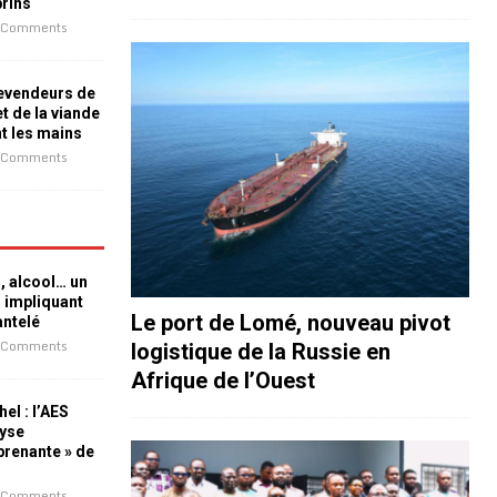
prins
 Comments
revendeurs de
t de la viande
nt les mains
 Comments
n, alcool… un
n impliquant
Le port de Lomé, nouveau pivot
antelé
 Comments
logistique de la Russie en
Afrique de l’Ouest
el : l’AES
lyse
rprenante » de
 Comments