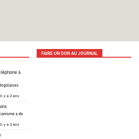
FAIRE UN DON AU JOURNAL
téléphone à
 togolaises
Il y a 2 ans
ains
canisme a de
Il y a 2 ans
e