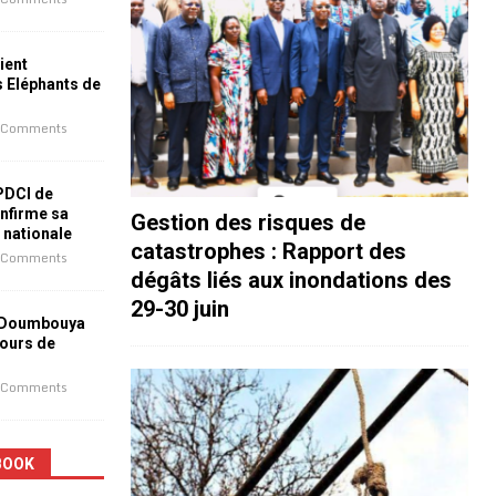
ient
s Eléphants de
 Comments
 PDCI de
nfirme sa
Gestion des risques de
e nationale
catastrophes : Rapport des
 Comments
dégâts liés aux inondations des
29-30 juin
 Doumbouya
jours de
 Comments
BOOK