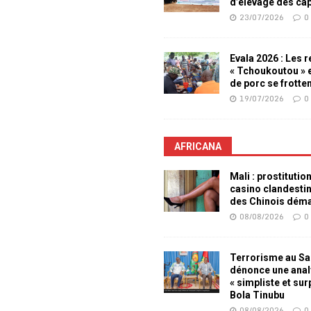
d’élevage des ca
23/07/2026
0
Evala 2026 : Les 
« Tchoukoutou » e
de porc se frotte
19/07/2026
0
AFRICANA
Mali : prostitutio
casino clandesti
des Chinois dém
08/08/2026
0
Terrorisme au Sah
dénonce une ana
« simpliste et su
Bola Tinubu
08/08/2026
0