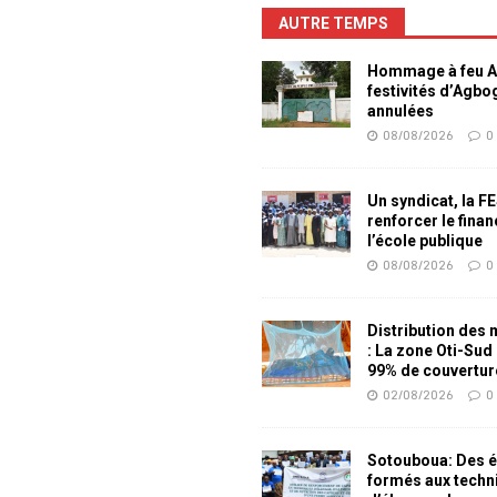
AUTRE TEMPS
Hommage à feu Ag
festivités d’Agb
annulées
08/08/2026
0
Un syndicat, la F
renforcer le fina
l’école publique
08/08/2026
0
Distribution des
: La zone Oti-Sud
99% de couvertur
02/08/2026
0
Sotouboua: Des é
formés aux techn