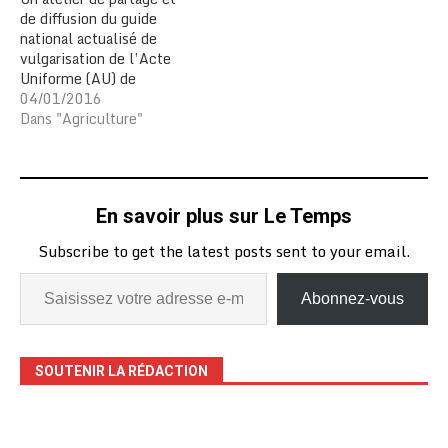
de diffusion du guide
national actualisé de
vulgarisation de l’Acte
Uniforme (AU) de
l’Organisation pour
04/01/2016
l’Harmonisation en
Dans "Agriculture"
Afrique du Droit des
Affaires (OHADA) relatif
au droit des sociétés
coopératives au Togo a
En savoir plus sur Le Temps
réuni, le 30 décembre à
Kara, les acteurs des
Subscribe to get the latest posts sent to your email.
organisations paysannes
de la…
Abonnez-vous
SOUTENIR LA RÉDACTION