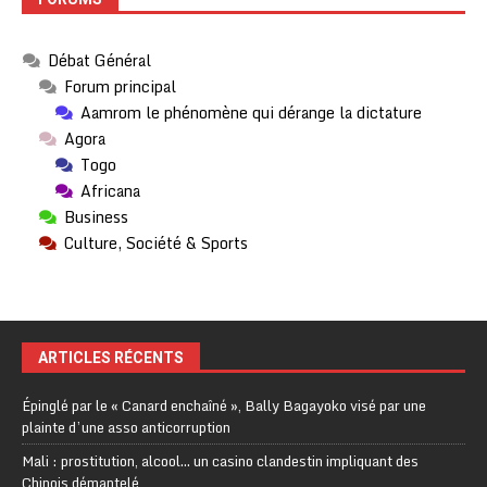
Débat Général
Forum principal
Aamrom le phénomène qui dérange la dictature
Agora
Togo
Africana
Business
Culture, Société & Sports
ARTICLES RÉCENTS
Épinglé par le « Canard enchaîné », Bally Bagayoko visé par une
plainte d’une asso anticorruption
Mali : prostitution, alcool… un casino clandestin impliquant des
Chinois démantelé