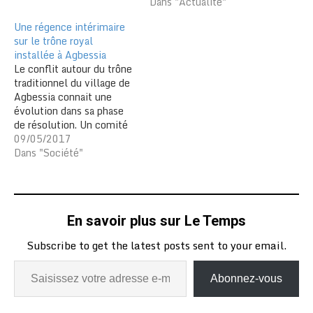
Dans "Actualité"
Une régence intérimaire
sur le trône royal
installée à Agbessia
Le conflit autour du trône
traditionnel du village de
Agbessia connait une
évolution dans sa phase
de résolution. Un comité
intérimaire mis sur pied.
09/05/2017
Une commission de
Dans "Société"
gestion intérimaire du
village d’Agbéssia dans le
canton de Tovégan, à
environ 70 km au nord de
En savoir plus sur Le Temps
Lomé a été mise sur
pied…
Subscribe to get the latest posts sent to your email.
Abonnez-vous