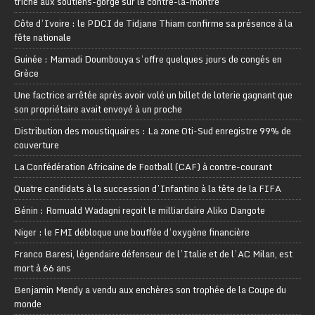
triche aux soutiens-gorge sur le contre-la-montre
Côte d’Ivoire : le PDCI de Tidjane Thiam confirme sa présence à la
fête nationale
Guinée : Mamadi Doumbouya s’offre quelques jours de congés en
Grèce
Une factrice arrêtée après avoir volé un billet de loterie gagnant que
son propriétaire avait envoyé à un proche
Distribution des moustiquaires : La zone Oti-Sud enregistre 99% de
couverture
La Confédération Africaine de Football (CAF) à contre-courant
Quatre candidats à la succession d’Infantino à la tête de la FIFA
Bénin : Romuald Wadagni reçoit le milliardaire Aliko Dangote
Niger : le FMI débloque une bouffée d’oxygène financière
Franco Baresi, légendaire défenseur de l’Italie et de l’AC Milan, est
mort à 66 ans
Benjamin Mendy a vendu aux enchères son trophée de la Coupe du
monde