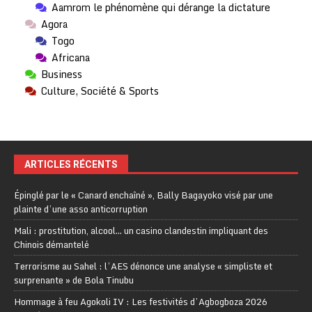
Aamrom le phénomène qui dérange la dictature
Agora
Togo
Africana
Business
Culture, Société & Sports
ARTICLES RÉCENTS
Épinglé par le « Canard enchaîné », Bally Bagayoko visé par une
plainte d’une asso anticorruption
Mali : prostitution, alcool… un casino clandestin impliquant des
Chinois démantelé
Terrorisme au Sahel : l’AES dénonce une analyse « simpliste et
surprenante » de Bola Tinubu
Hommage à feu Agokoli IV : Les festivités d’Agbogboza 2026