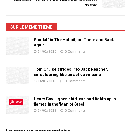
finisher
SUR LE MÊME THÈME
Gandalf in The Hobbit, or, There and Back
Again
14/01/2013
0 Comments
Tom Cruise strides into Jack Reacher,
smouldering like an active volcano
14/01/2013
0 Comments
Henry Cavill goes shirtless and lights up in
Save
flames in the 'Man of Steel'
14/01/2013
0 Comments