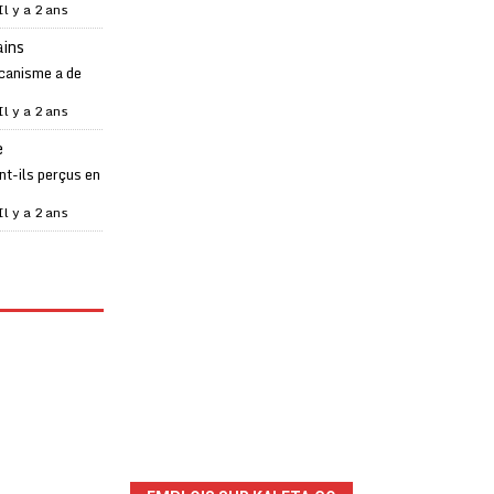
Il y a 2 ans
ains
canisme a de
Il y a 2 ans
e
t-ils perçus en
Il y a 2 ans