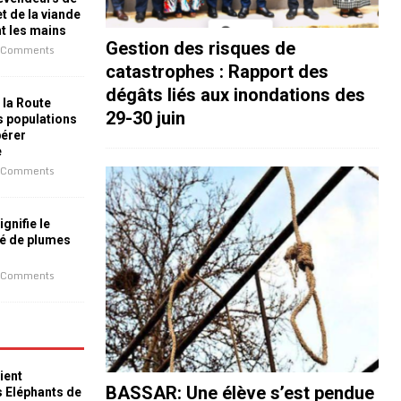
t de la viande
nt les mains
Gestion des risques de
 Comments
catastrophes : Rapport des
dégâts liés aux inondations des
 la Route
29-30 juin
es populations
bérer
e
 Comments
ignifie le
é de plumes
 Comments
ient
BASSAR: Une élève s’est pendue
s Eléphants de