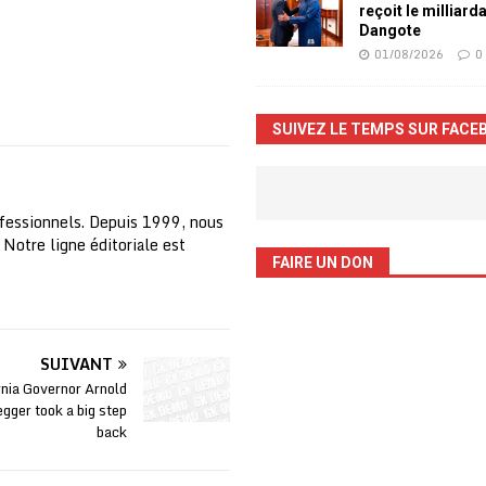
reçoit le milliard
Dangote
01/08/2026
0
SUIVEZ LE TEMPS SUR FACE
fessionnels. Depuis 1999, nous
 Notre ligne éditoriale est
FAIRE UN DON
SUIVANT
rnia Governor Arnold
gger took a big step
back