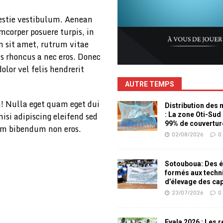
estie vestibulum. Aenean
corper posuere turpis, in
am sit amet, rutrum vitae
 rhoncus a nec eros. Donec
lor vel felis hendrerit
AUTRE TEMPS
h! Nulla eget quam eget dui
Distribution des
isi adipiscing eleifend sed
: La zone Oti-Sud
99% de couvertur
tum bibendum non eros.
02/08/2026
0
Sotouboua: Des é
formés aux techn
d’élevage des ca
23/07/2026
0
Evala 2026 : Les 