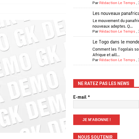
Par
Rédaction Le Temps
,
fantino à la tête de la FIFA
A LA UNE
Les nouveaux panafric
liardaire Aliko Dangote
A LA UNE
Le mouvement du panafri
nouveaux adeptes. Q...
’oxygène financière
ECONOMIE
Par
Rédaction Le Temps
,
 l’Italie et de l’AC Milan, est mort à 66 ans
A LA UNE
Le Togo dans le mond
 son trophée de la Coupe du monde
MONDE
Comment les Togolais son
Afrique et aill...
és
A LA UNE
Par
Rédaction Le Temps
,
EFA menace à «l’unanimité» d’un boycott des Coupes du monde
NE RATEZ PAS LES NEWS
 Amnesty International exige une enquête
A LA UNE
E-mail
*
es Eléphants de Côte d’Ivoire
A LA UNE
 renforcés pour éviter la triche aux soutiens-gorge sur le contre-la-
NOUS SOUTENIR