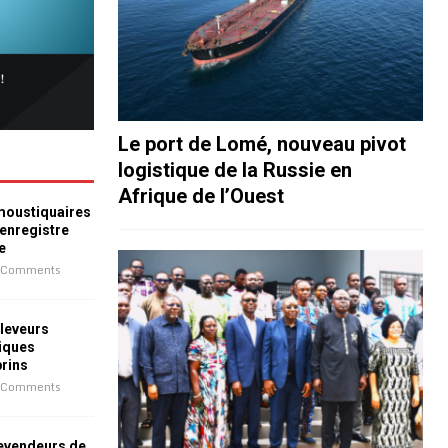
Le port de Lomé, nouveau pivot
logistique de la Russie en
Afrique de l’Ouest
 moustiquaires
 enregistre
e
 Comments
leveurs
iques
prins
 Comments
revendeurs de