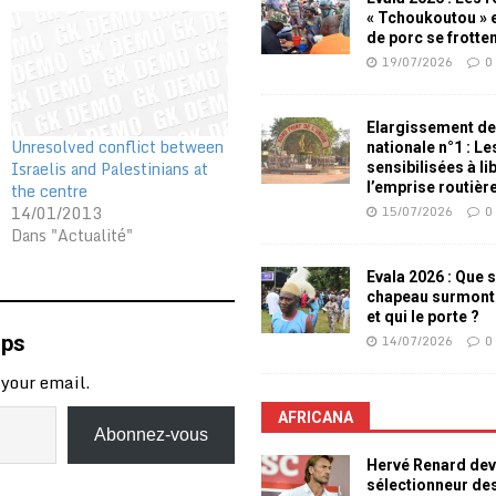
« Tchoukoutou » e
de porc se frotte
19/07/2026
0
Elargissement de
Unresolved conflict between
nationale n°1 : L
Israelis and Palestinians at
sensibilisées à li
the centre
l’emprise routièr
14/01/2013
15/07/2026
0
Dans "Actualité"
Evala 2026 : Que s
chapeau surmont
et qui le porte ?
mps
14/07/2026
0
 your email.
AFRICANA
Abonnez-vous
Hervé Renard dev
sélectionneur de