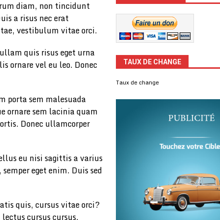
trum diam, non tincidunt
uis a risus nec erat
itae, vestibulum vitae orci.
llam quis risus eget urna
TAUX DE CHANGE
lis ornare vel eu leo. Donec
Taux de change
am porta sem malesuada
e ornare sem lacinia quam
bortis. Donec ullamcorper
lus eu nisi sagittis a varius
d, semper eget enim. Duis sed
atis quis, cursus vitae orci?
 lectus cursus cursus.