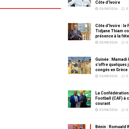
Côte d’Ivoire
05/08/2026
0
Côte d’Ivoire : le
Tidjane Thiam co
présence à la fêt
05/08/2026
0
Guinée : Mamadi
s’offre quelques 
congés en Grèce
02/08/2026
0
La Confédération
Football (CAF) à 
courant
02/08/2026
0
Bénin : Romuald