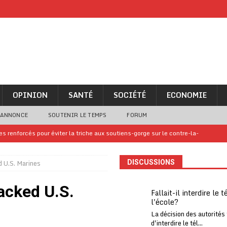
OPINION
SANTÉ
SOCIÉTÉ
ECONOMIE
 ANNONCE
SOUTENIR LE TEMPS
FORUM
iam confirme sa présence à la fête nationale
A LA UNE
uelques jours de congés en Grèce
A LA UNE
d U.S. Marines
DISCUSSIONS
n billet de loterie gagnant que son propriétaire avait envoyé à un proche
acked U.S.
Fallait-il interdire le 
l'école?
one Oti-Sud enregistre 99% de couverture
A LA UNE
La décision des autorités
l (CAF) à contre-courant
COOPÉRATION
d'interdire le tél...