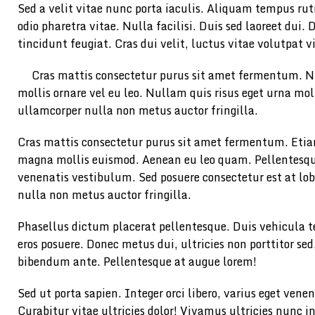
Sed a velit vitae nunc porta iaculis. Aliquam tempus ru
odio pharetra vitae. Nulla facilisi. Duis sed laoreet dui. D
tincidunt feugiat. Cras dui velit, luctus vitae volutpat v
Cras mattis consectetur purus sit amet fermentum. Nu
mollis ornare vel eu leo. Nullam quis risus eget urna mol
ullamcorper nulla non metus auctor fringilla.
Cras mattis consectetur purus sit amet fermentum. Eti
magna mollis euismod. Aenean eu leo quam. Pellentesqu
venenatis vestibulum. Sed posuere consectetur est at lo
nulla non metus auctor fringilla.
Phasellus dictum placerat pellentesque. Duis vehicula tel
eros posuere. Donec metus dui, ultricies non porttitor se
bibendum ante. Pellentesque at augue lorem!
Sed ut porta sapien. Integer orci libero, varius eget venen
Curabitur vitae ultricies dolor! Vivamus ultricies nunc in