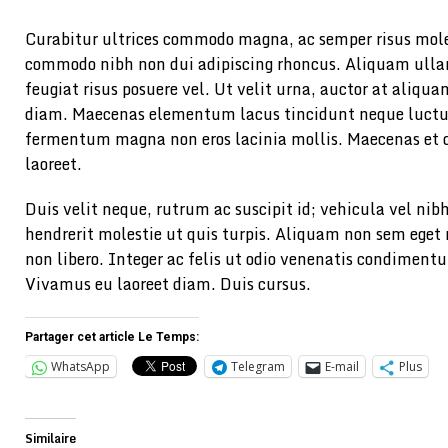
Curabitur ultrices commodo magna, ac semper risus mol
commodo nibh non dui adipiscing rhoncus. Aliquam ullam
feugiat risus posuere vel. Ut velit urna, auctor at aliqu
diam. Maecenas elementum lacus tincidunt neque luctus
fermentum magna non eros lacinia mollis. Maecenas et do
laoreet.
Duis velit neque, rutrum ac suscipit id; vehicula vel nib
hendrerit molestie ut quis turpis. Aliquam non sem eget n
non libero. Integer ac felis ut odio venenatis condimen
Vivamus eu laoreet diam. Duis cursus.
Partager cet article Le Temps:
WhatsApp
Telegram
E-mail
Plus
Similaire