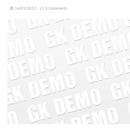
[ 01/08/2026 ]
Quatre candidats à la succession d’In
14/01/2013
0 Comments
[ 01/08/2026 ]
Bénin : Romuald Wadagni reçoit le mil
[ 31/07/2026 ]
Niger : le FMI débloque une bouffée d
[ 31/07/2026 ]
Franco Baresi, légendaire défenseur de
[ 31/07/2026 ]
Benjamin Mendy a vendu aux enchères
[ 31/07/2026 ]
Bénin : les membres du Sénat install
[ 31/07/2026 ]
Projet d’investisseurs à la Fifa: l’U
BUSINESS
[ 30/07/2026 ]
Mali : au moins 19 soldats exécutés,
[ 05/08/2026 ]
Hervé Renard devient sélectionneur d
[ 05/08/2026 ]
Tour de France Femmes 2026 : contrôles
montre
GENRE