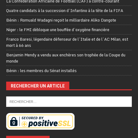
La Confédération Africaine de Football (CAF) à contre-courant
Quatre candidats à la succession d’Infantino à la tête de la FIFA
Bénin : Romuald Wadagni reçoit le milliardaire Aliko Dangote
Niger : le FMI débloque une bouffée d’oxygène financière
Franco Baresi, légendaire défenseur de l’Italie et de l’AC Milan, est
mort à 66 ans
Benjamin Mendy a vendu aux enchères son trophée de la Coupe du
monde
Bénin : les membres du Sénat installés
RECHERCHER UN ARTICLE