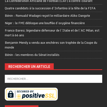
La Confédération Africaine de Football (CAF) à contre-courant
Quatre candidats à la succession d’Infantino à la tête de la FIFA
Bénin : Romuald Wadagni reçoit le milliardaire Aliko Dangote
Niger : le FMI débloque une bouffée d’oxygène financière
Franco Baresi, légendaire défenseur de l’Italie et de l’AC Milan, est
mort à 66 ans
Benjamin Mendy a vendu aux enchères son trophée de la Coupe du
monde
Bénin : les membres du Sénat installés
RECHERCHER UN ARTICLE