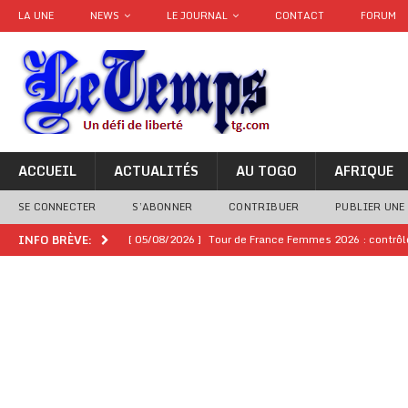
LA UNE
NEWS
LE JOURNAL
CONTACT
FORUM
ACCUEIL
ACTUALITÉS
AU TOGO
AFRIQUE
SE CONNECTER
S’ABONNER
CONTRIBUER
PUBLIER UNE
[ 05/08/2026 ]
Tour de France Femmes 2026 : contrôles
INFO BRÈVE:
montre
GENRE
[ 05/08/2026 ]
Côte d’Ivoire : le PDCI de Tidjane Th
[ 02/08/2026 ]
Guinée : Mamadi Doumbouya s’offre q
[ 02/08/2026 ]
Une factrice arrêtée après avoir volé u
GENRE