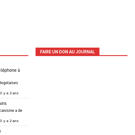
FAIRE UN DON AU JOURNAL
téléphone à
 togolaises
Il y a 2 ans
ains
canisme a de
Il y a 2 ans
e