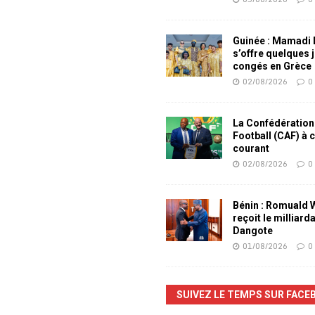
Guinée : Mamadi
s’offre quelques 
congés en Grèce
02/08/2026
0
La Confédération
Football (CAF) à 
courant
02/08/2026
0
Bénin : Romuald
reçoit le milliard
Dangote
01/08/2026
0
SUIVEZ LE TEMPS SUR FACE