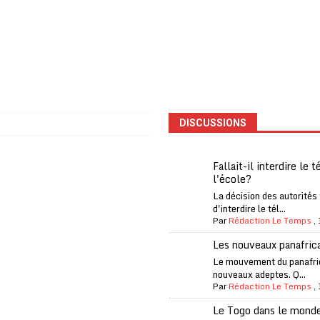
one Oti-Sud enregistre 99% de couverture
A LA UNE
l (CAF) à contre-courant
COOPÉRATION
fantino à la tête de la FIFA
A LA UNE
liardaire Aliko Dangote
A LA UNE
’oxygène financière
ECONOMIE
DISCUSSIONS
 l’Italie et de l’AC Milan, est mort à 66 ans
A LA UNE
 son trophée de la Coupe du monde
MONDE
Fallait-il interdire le 
l'école?
és
A LA UNE
La décision des autorités
EFA menace à «l’unanimité» d’un boycott des Coupes du monde
d'interdire le tél...
Par
Rédaction Le Temps
,
Les nouveaux panafric
 Amnesty International exige une enquête
A LA UNE
Le mouvement du panafri
nouveaux adeptes. Q...
es Eléphants de Côte d’Ivoire
A LA UNE
Par
Rédaction Le Temps
,
Le Togo dans le mond