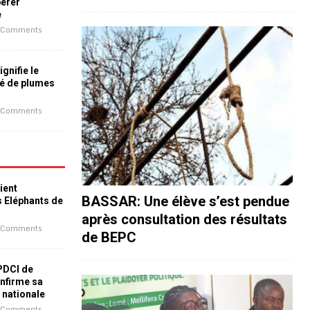
bérer
e
 Comments
ignifie le
é de plumes
 Comments
ient
BASSAR: Une élève s’est pendue
s Eléphants de
après consultation des résultats
 Comments
de BEPC
 PDCI de
nfirme sa
e nationale
 Comments