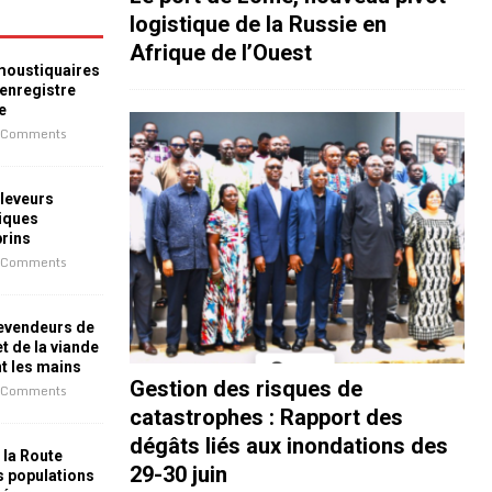
logistique de la Russie en
Afrique de l’Ouest
 moustiquaires
 enregistre
e
 Comments
leveurs
iques
prins
 Comments
revendeurs de
t de la viande
nt les mains
Gestion des risques de
 Comments
catastrophes : Rapport des
dégâts liés aux inondations des
 la Route
29-30 juin
es populations