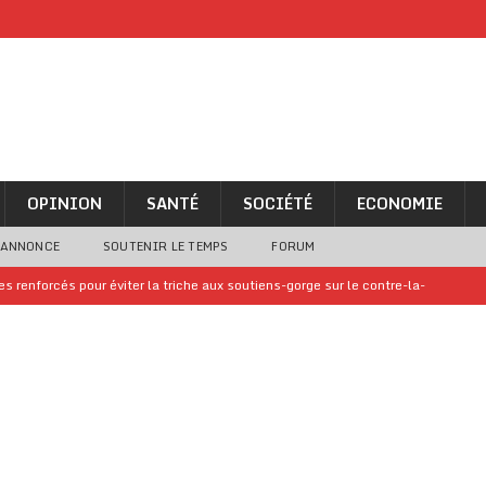
OPINION
SANTÉ
SOCIÉTÉ
ECONOMIE
 ANNONCE
SOUTENIR LE TEMPS
FORUM
 renforcés pour éviter la triche aux soutiens-gorge sur le contre-la-
iam confirme sa présence à la fête nationale
A LA UNE
uelques jours de congés en Grèce
A LA UNE
n billet de loterie gagnant que son propriétaire avait envoyé à un proche