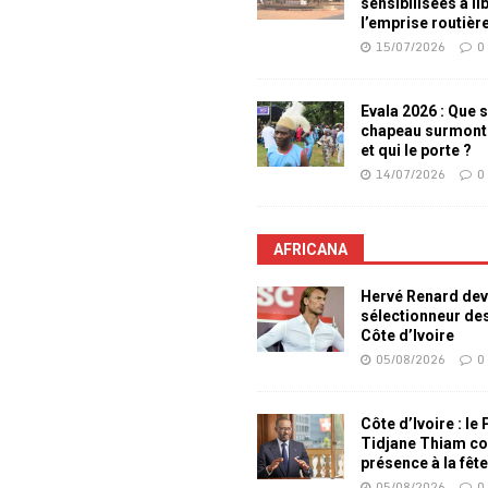
sensibilisées à li
l’emprise routièr
15/07/2026
0
Evala 2026 : Que s
chapeau surmont
et qui le porte ?
14/07/2026
0
AFRICANA
Hervé Renard dev
sélectionneur de
Côte d’Ivoire
05/08/2026
0
Côte d’Ivoire : le
Tidjane Thiam co
présence à la fêt
05/08/2026
0