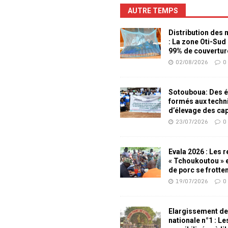
AUTRE TEMPS
Distribution des
: La zone Oti-Sud
99% de couvertur
02/08/2026
0
Sotouboua: Des é
formés aux techn
d’élevage des ca
23/07/2026
0
Evala 2026 : Les 
« Tchoukoutou » e
de porc se frotte
19/07/2026
0
Elargissement de
nationale n°1 : L