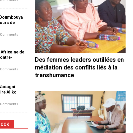
 Doumbouya
jours de
 Comments
 Africaine de
contre-
Des femmes leaders outillées en
médiation des conflits liés à la
 Comments
transhumance
 Wadagni
aire Aliko
 Comments
BOOK