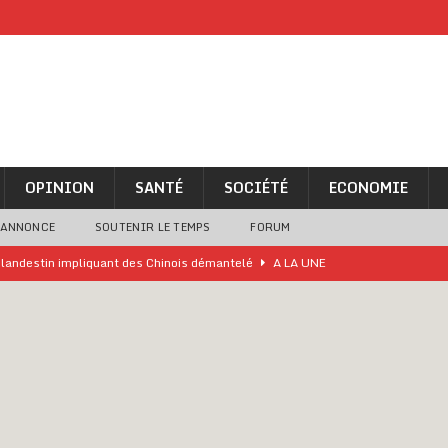
OPINION
SANTÉ
SOCIÉTÉ
ECONOMIE
 ANNONCE
SOUTENIR LE TEMPS
FORUM
o clandestin impliquant des Chinois démantelé
A LA UNE
ne analyse « simpliste et surprenante » de Bola Tinubu
A LA UNE
ivités d’Agbogboza 2026 annulées
A LA UNE
rcer le financement de l’école publique
A LA UNE
es Eléphants de Côte d’Ivoire
A LA UNE
 renforcés pour éviter la triche aux soutiens-gorge sur le contre-la-