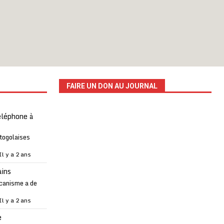
FAIRE UN DON AU JOURNAL
téléphone à
 togolaises
Il y a 2 ans
ains
canisme a de
Il y a 2 ans
e