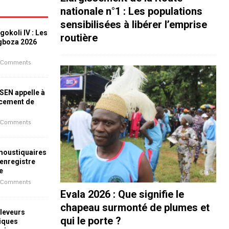
nationale n°1 : Les populations
sensibilisées à libérer l’emprise
okoli IV : Les
routière
ogboza 2026
 Comments
ESEN appelle à
ncement de
 Comments
 moustiquaires
 enregistre
e
 Comments
Evala 2026 : Que signifie le
chapeau surmonté de plumes et
leveurs
qui le porte ?
iques