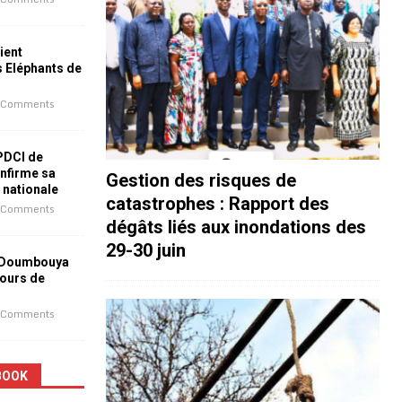
ient
s Eléphants de
 Comments
 PDCI de
nfirme sa
Gestion des risques de
e nationale
catastrophes : Rapport des
 Comments
dégâts liés aux inondations des
29-30 juin
 Doumbouya
jours de
 Comments
BOOK