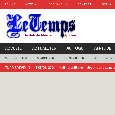
LA UNE
NEWS
LE JOURNAL
CONTACT
FORUM
ACCUEIL
ACTUALITÉS
AU TOGO
AFRIQUE
SE CONNECTER
S’ABONNER
CONTRIBUER
PUBLIER UNE
[ 08/08/2026 ]
Mali : prostitution, alcool… un casin
INFO BRÈVE:
[ 08/08/2026 ]
Terrorisme au Sahel : l’AES dénonce u
[ 08/08/2026 ]
Hommage à feu Agokoli IV : Les fest
[ 08/08/2026 ]
Un syndicat, la FESEN appelle à renfo
[ 05/08/2026 ]
Hervé Renard devient sélectionneur d
[ 05/08/2026 ]
Tour de France Femmes 2026 : contrôles