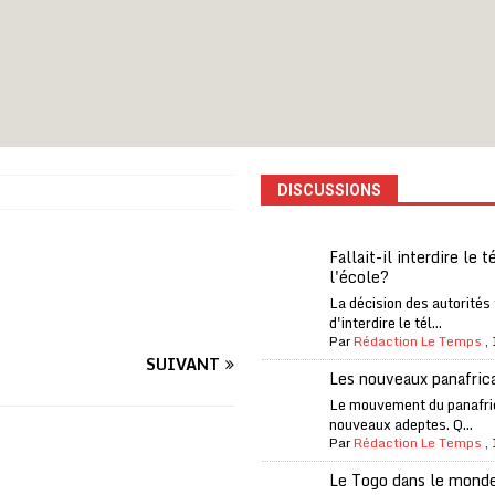
iam confirme sa présence à la fête nationale
A LA UNE
uelques jours de congés en Grèce
A LA UNE
n billet de loterie gagnant que son propriétaire avait envoyé à un proche
DISCUSSIONS
one Oti-Sud enregistre 99% de couverture
A LA UNE
l (CAF) à contre-courant
COOPÉRATION
Fallait-il interdire le 
l'école?
fantino à la tête de la FIFA
A LA UNE
La décision des autorités
liardaire Aliko Dangote
A LA UNE
d'interdire le tél...
Par
Rédaction Le Temps
,
’oxygène financière
ECONOMIE
SUIVANT
Les nouveaux panafric
lly Bagayoko visé par une plainte d’une asso anticorruption
Le mouvement du panafri
nouveaux adeptes. Q...
Par
Rédaction Le Temps
,
Le Togo dans le mond