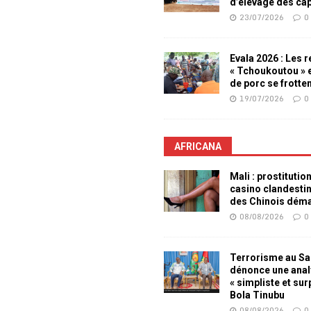
d’élevage des ca
23/07/2026
0
Evala 2026 : Les 
« Tchoukoutou » e
de porc se frotte
19/07/2026
0
AFRICANA
Mali : prostitutio
casino clandesti
des Chinois dém
08/08/2026
0
Terrorisme au Sah
dénonce une ana
« simpliste et su
Bola Tinubu
08/08/2026
0