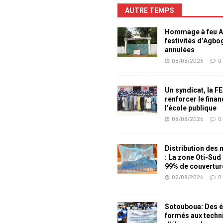
AUTRE TEMPS
Hommage à feu Ag
festivités d’Agb
annulées
08/08/2026
0
Un syndicat, la F
renforcer le fina
l’école publique
08/08/2026
0
Distribution des
: La zone Oti-Sud
99% de couvertur
02/08/2026
0
Sotouboua: Des é
formés aux techn