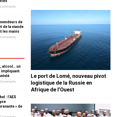
prins
 Comments
revendeurs de
t de la viande
nt les mains
 Comments
n, alcool… un
n impliquant
Le port de Lomé, nouveau pivot
antelé
 Comments
logistique de la Russie en
Afrique de l’Ouest
el : l’AES
lyse
rprenante » de
 Comments