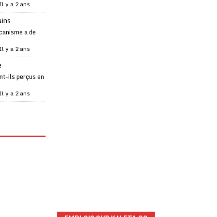
Il y a 2 ans
ains
canisme a de
Il y a 2 ans
e
t-ils perçus en
Il y a 2 ans