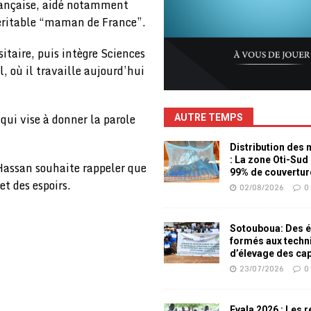
française, aidé notamment
véritable “maman de France”.
itaire, puis intègre Sciences
l, où il travaille aujourd’hui
 qui vise à donner la parole
AUTRE TEMPS
Distribution des
: La zone Oti-Sud
Hassan souhaite rappeler que
99% de couvertur
et des espoirs.
02/08/2026
0
Sotouboua: Des é
formés aux techn
d’élevage des ca
23/07/2026
0
Evala 2026 : Les 