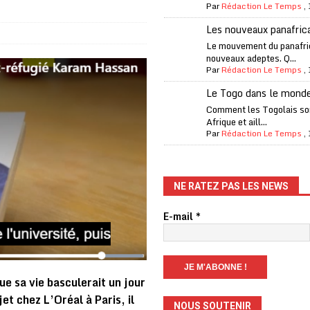
Par
Rédaction Le Temps
,
fantino à la tête de la FIFA
A LA UNE
Les nouveaux panafric
liardaire Aliko Dangote
A LA UNE
Le mouvement du panafri
nouveaux adeptes. Q...
’oxygène financière
ECONOMIE
Par
Rédaction Le Temps
,
 l’Italie et de l’AC Milan, est mort à 66 ans
A LA UNE
Le Togo dans le mond
 son trophée de la Coupe du monde
MONDE
Comment les Togolais son
Afrique et aill...
és
A LA UNE
Par
Rédaction Le Temps
,
EFA menace à «l’unanimité» d’un boycott des Coupes du monde
NE RATEZ PAS LES NEWS
 Amnesty International exige une enquête
A LA UNE
E-mail
*
es Eléphants de Côte d’Ivoire
A LA UNE
 renforcés pour éviter la triche aux soutiens-gorge sur le contre-la-
 sa vie basculerait un jour
jet chez L’Oréal à Paris, il
NOUS SOUTENIR