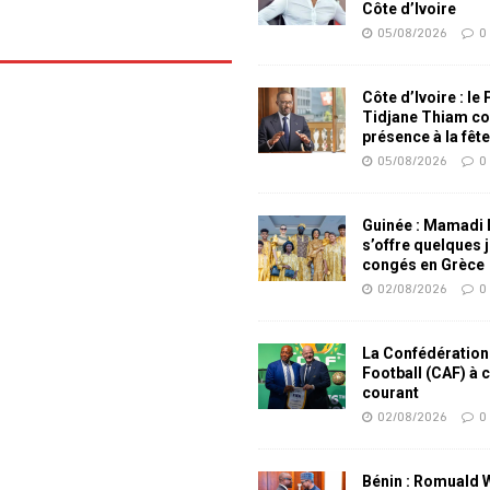
Côte d’Ivoire
05/08/2026
0
Côte d’Ivoire : le
Tidjane Thiam co
présence à la fêt
05/08/2026
0
Guinée : Mamadi
s’offre quelques 
congés en Grèce
02/08/2026
0
La Confédération
Football (CAF) à 
courant
02/08/2026
0
Bénin : Romuald