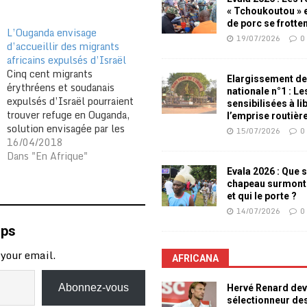
« Tchoukoutou » e
de porc se frotte
L’Ouganda envisage
19/07/2026
0
d’accueillir des migrants
africains expulsés d’Israël
Cinq cent migrants
Elargissement de
érythréens et soudanais
nationale n°1 : L
expulsés d’Israël pourraient
sensibilisées à li
trouver refuge en Ouganda,
l’emprise routièr
solution envisagée par les
15/07/2026
0
autorités de ce pays. "Le
16/04/2018
gouvernement (...) envisage
Dans "En Afrique"
positivement la requête"
Evala 2026 : Que s
israélienne d'accueillir ces
chapeau surmont
migrants, a déclaré le
et qui le porte ?
secrétaire d'Etat Musa
14/07/2026
0
Ecweru, après plusieurs mois
mps
durant lesquels son pays a
démenti tout accord…
 your email.
AFRICANA
Abonnez-vous
Hervé Renard dev
sélectionneur de