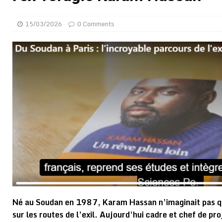
[ 01/08/2026 ]
Quatre candidats à la succession d’In
15/03/2026
0 Comments
[ 01/08/2026 ]
Bénin : Romuald Wadagni reçoit le mil
[ 31/07/2026 ]
Niger : le FMI débloque une bouffée d
[ 31/07/2026 ]
Franco Baresi, légendaire défenseur de
[ 31/07/2026 ]
Benjamin Mendy a vendu aux enchères
[ 31/07/2026 ]
Bénin : les membres du Sénat install
[ 31/07/2026 ]
Projet d’investisseurs à la Fifa: l’U
BUSINESS
[ 30/07/2026 ]
Mali : au moins 19 soldats exécutés,
[ 05/08/2026 ]
Hervé Renard devient sélectionneur d
[ 05/08/2026 ]
Tour de France Femmes 2026 : contrôles
montre
GENRE
Né au Soudan en 1987, Karam Hassan n’imaginait pas que
sur les routes de l’exil. Aujourd’hui cadre et chef de pro