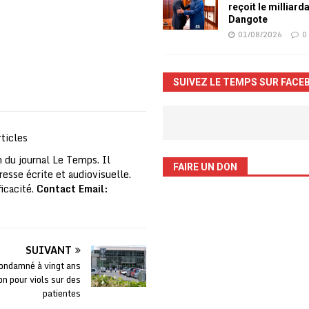
reçoit le milliard
Dangote
01/08/2026
0
SUIVEZ LE TEMPS SUR FACE
ticles
 du journal Le Temps. Il
FAIRE UN DON
resse écrite et audiovisuelle.
ficacité.
Contact Email:
SUIVANT
ondamné à vingt ans
on pour viols sur des
patientes