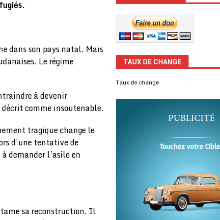
fugiés.
ne dans son pays natal. Mais
soudanaises. Le régime
TAUX DE CHANGE
Taux de change
ntraindre à devenir
l décrit comme insoutenable.
énement tragique change le
ors d’une tentative de
t à demander l’asile en
tame sa reconstruction. Il