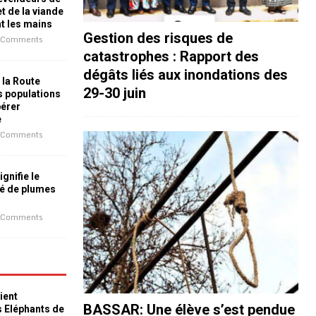
t de la viande
nt les mains
Gestion des risques de
 Comments
catastrophes : Rapport des
dégâts liés aux inondations des
 la Route
29-30 juin
es populations
bérer
e
 Comments
ignifie le
é de plumes
 Comments
ient
BASSAR: Une élève s’est pendue
s Eléphants de