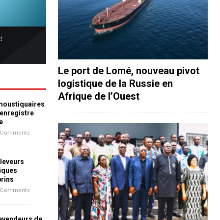
Le port de Lomé, nouveau pivot
logistique de la Russie en
Afrique de l’Ouest
 moustiquaires
 enregistre
e
 Comments
leveurs
iques
prins
 Comments
revendeurs de