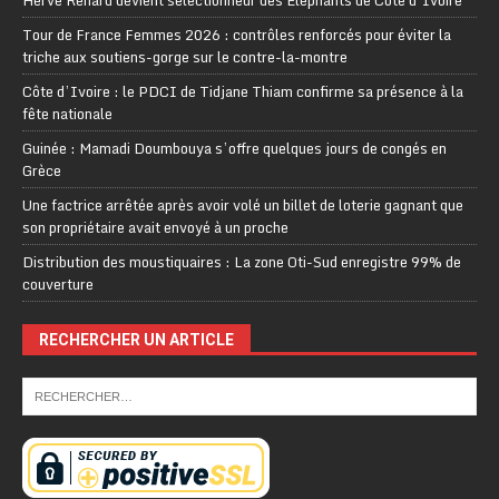
Hervé Renard devient sélectionneur des Eléphants de Côte d’Ivoire
Tour de France Femmes 2026 : contrôles renforcés pour éviter la
triche aux soutiens-gorge sur le contre-la-montre
Côte d’Ivoire : le PDCI de Tidjane Thiam confirme sa présence à la
fête nationale
Guinée : Mamadi Doumbouya s’offre quelques jours de congés en
Grèce
Une factrice arrêtée après avoir volé un billet de loterie gagnant que
son propriétaire avait envoyé à un proche
Distribution des moustiquaires : La zone Oti-Sud enregistre 99% de
couverture
RECHERCHER UN ARTICLE