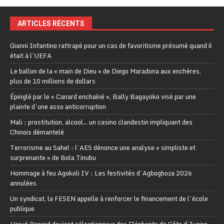
ARTICLES RÉCENTS
Gianni Infantino rattrapé pour un cas de favoritisme présumé quand il
était à l’UEFA
Le ballon de la « main de Dieu » de Diego Maradona aux enchères,
plus de 10 millions de dollars
Épinglé par le « Canard enchaîné », Bally Bagayoko visé par une
plainte d’une asso anticorruption
Mali : prostitution, alcool… un casino clandestin impliquant des
Chinois démantelé
Terrorisme au Sahel : l’AES dénonce une analyse « simpliste et
surprenante » de Bola Tinubu
Hommage à feu Agokoli IV : Les festivités d’Agbogboza 2026
annulées
Un syndicat, la FESEN appelle à renforcer le financement de l’école
publique