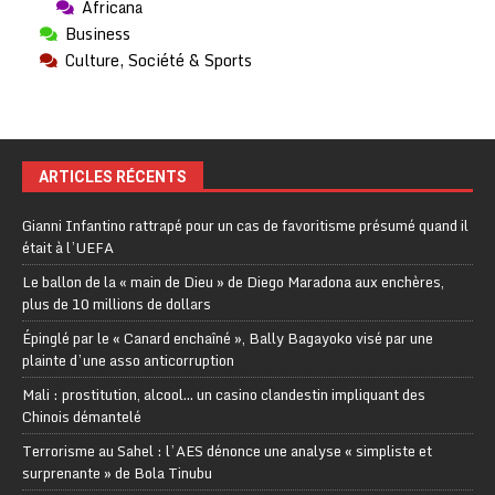
Africana
Business
Culture, Société & Sports
ARTICLES RÉCENTS
Gianni Infantino rattrapé pour un cas de favoritisme présumé quand il
était à l’UEFA
Le ballon de la « main de Dieu » de Diego Maradona aux enchères,
plus de 10 millions de dollars
Épinglé par le « Canard enchaîné », Bally Bagayoko visé par une
plainte d’une asso anticorruption
Mali : prostitution, alcool… un casino clandestin impliquant des
Chinois démantelé
Terrorisme au Sahel : l’AES dénonce une analyse « simpliste et
surprenante » de Bola Tinubu