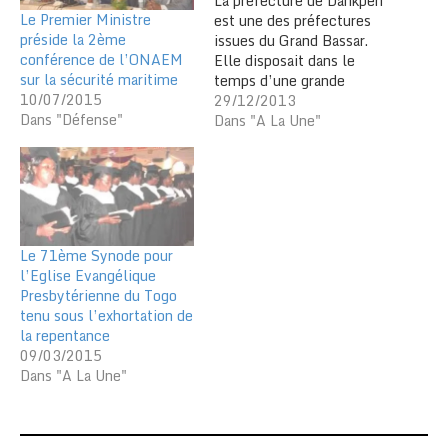
La préfecture de Dankpen
Le Premier Ministre
est une des préfectures
préside la 2ème
issues du Grand Bassar.
conférence de l’ONAEM
Elle disposait dans le
sur la sécurité maritime
temps d’une grande
10/07/2015
réserve forestière à 12
29/12/2013
Dans "Défense"
km à l’ouest de la ville,
Dans "A La Une"
Guérin-Kouka. Depuis plus
d’une vingtaine d’années
et par le fait de l’homme,
la forêt sacrée dénommée
« Kibokpi » de Nassipike
se meurt…
Le 71ème Synode pour
l’Eglise Evangélique
Presbytérienne du Togo
tenu sous l’exhortation de
la repentance
09/03/2015
Dans "A La Une"