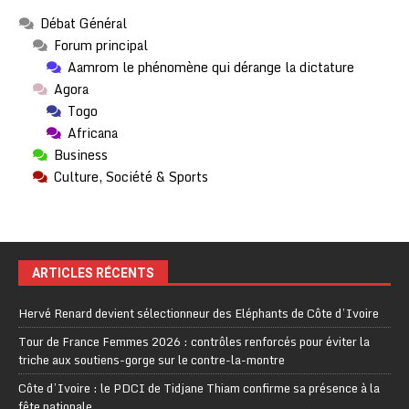
Débat Général
Forum principal
Aamrom le phénomène qui dérange la dictature
Agora
Togo
Africana
Business
Culture, Société & Sports
ARTICLES RÉCENTS
Hervé Renard devient sélectionneur des Eléphants de Côte d’Ivoire
Tour de France Femmes 2026 : contrôles renforcés pour éviter la
triche aux soutiens-gorge sur le contre-la-montre
Côte d’Ivoire : le PDCI de Tidjane Thiam confirme sa présence à la
fête nationale