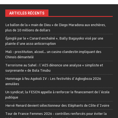
ARTICLES RÉCENTS
Le ballon de la « main de Dieu » de Diego Maradona aux enchères,
plus de 10 millions de dollars
Épinglé par le « Canard enchaîné », Bally Bagayoko visé par une
plainte d’une asso anticorruption
Mali : prostitution, alcool… un casino clandestin impliquant des
Chinois démantelé
Terrorisme au Sahel : l’AES dénonce une analyse « simpliste et
surprenante » de Bola Tinubu
Hommage à feu Agokoli IV : Les festivités d’Agbogboza 2026
annulées
Un syndicat, la FESEN appelle à renforcer le financement de l’école
publique
Hervé Renard devient sélectionneur des Eléphants de Côte d’Ivoire
Tour de France Femmes 2026 : contrôles renforcés pour éviter la