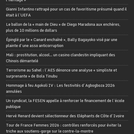
Gianni Infantino rattrapé pour un cas de favoritisme présumé quand il
était à l’UEFA
Le ballon de la « main de Dieu » de Diego Maradona aux enchères,
plus de 10 millions de dollars
Épinglé par le « Canard enchaîné », Bally Bagayoko visé par une
plainte d’une asso anticorruption
Mali : prostitution, alcool… un casino clandestin impliquant des
Chinois démantelé
Terrorisme au Sahel : l’AES dénonce une analyse « simpliste et
surprenante » de Bola Tinubu
Hommage à feu Agokoli IV : Les festivités d’Agbogboza 2026
annulées
Un syndicat, la FESEN appelle à renforcer le financement de l’école
publique
Hervé Renard devient sélectionneur des Eléphants de Côte d’Ivoire
Tour de France Femmes 2026 : contrôles renforcés pour éviter la
triche aux soutiens-gorge sur le contre-la-montre