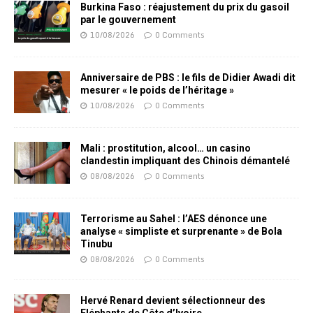
Burkina Faso : réajustement du prix du gasoil
par le gouvernement
10/08/2026
0 Comments
Anniversaire de PBS : le fils de Didier Awadi dit
mesurer « le poids de l’héritage »
10/08/2026
0 Comments
Mali : prostitution, alcool… un casino
clandestin impliquant des Chinois démantelé
08/08/2026
0 Comments
Terrorisme au Sahel : l’AES dénonce une
analyse « simpliste et surprenante » de Bola
Tinubu
08/08/2026
0 Comments
Hervé Renard devient sélectionneur des
Eléphants de Côte d’Ivoire