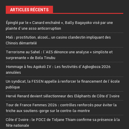
ARTICLES RÉCENTS
Épinglé par le « Canard enchaîné », Bally Bagayoko visé par une
plainte d’une asso anticorruption
Mali : prostitution, alcool… un casino clandestin impliquant des
Chinois démantelé
Terrorisme au Sahel : l’AES dénonce une analyse « simpliste et
surprenante » de Bola Tinubu
Hommage à feu Agokoli IV : Les festivités d’Agbogboza 2026
annulées
Un syndicat, la FESEN appelle à renforcer le financement de l’école
publique
Hervé Renard devient sélectionneur des Eléphants de Côte d’Ivoire
Tour de France Femmes 2026 : contrôles renforcés pour éviter la
triche aux soutiens-gorge sur le contre-la-montre
Côte d’Ivoire : le PDCI de Tidjane Thiam confirme sa présence à la
fête nationale