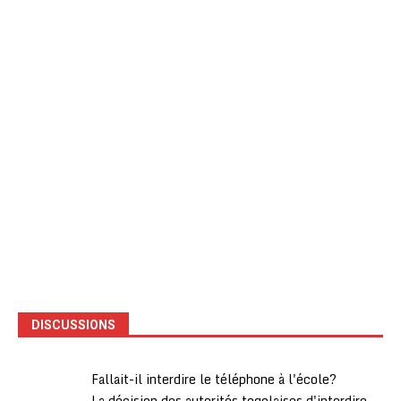
DISCUSSIONS
Fallait-il interdire le téléphone à l'école?
La décision des autorités togolaises d'interdire