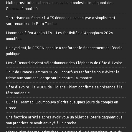
Mali : prostitution, alcool… un casino clandestin impliquant des
Chinois démantelé
Terrorisme au Sahel : l’AES dénonce une analyse « simpliste et
surprenante » de Bola Tinubu
Hommage à feu Agokoli IV : Les festivités d’Agbogboza 2026
annulées
Un syndicat, la FESEN appelle à renforcer le financement de l’école
publique
Hervé Renard devient sélectionneur des Eléphants de Côte d’Ivoire
Tour de France Femmes 2026 : contrôles renforcés pour éviter la
triche aux soutiens-gorge sur le contre-la-montre
Côte d’Ivoire : le PDCI de Tidjane Thiam confirme sa présence à la
fête nationale
Guinée : Mamadi Doumbouya s’offre quelques jours de congés en
Grèce
Une factrice arrêtée après avoir volé un billet de loterie gagnant que
son propriétaire avait envoyé à un proche
Distribution des moustiquaires : La zone Oti-Sud enregistre 99% de