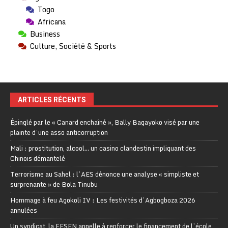
Togo
Africana
Business
Culture, Société & Sports
ARTICLES RÉCENTS
Épinglé par le « Canard enchaîné », Bally Bagayoko visé par une
plainte d’une asso anticorruption
Mali : prostitution, alcool… un casino clandestin impliquant des
Chinois démantelé
Terrorisme au Sahel : l’AES dénonce une analyse « simpliste et
surprenante » de Bola Tinubu
Hommage à feu Agokoli IV : Les festivités d’Agbogboza 2026
annulées
Un syndicat, la FESEN appelle à renforcer le financement de l’école