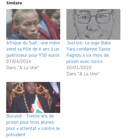
Similaire
Afrique du Sud : une mère
Justice: Le juge Baba
vend sa fille de 6 ans à un
Yara condamne Sasso
guérisseur pour 950 euros
Pagnou à six mois de
07/04/2026
prison avec sursis
Dans "A La Une"
20/01/2020
Dans "A La Une"
Burundi : Trente ans de
prison pour trois jeunes
pour « attentat » contre le
président