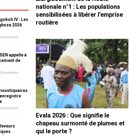
nationale n°1 : Les populations
sensibilisées à libérer l’emprise
okoli IV : Les
routière
ogboza 2026
 Comments
ESEN appelle à
ncement de
 Comments
 moustiquaires
 enregistre
e
 Comments
Evala 2026 : Que signifie le
chapeau surmonté de plumes et
leveurs
qui le porte ?
iques