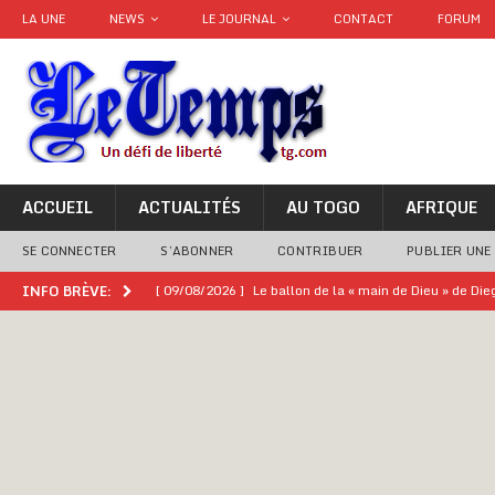
LA UNE
NEWS
LE JOURNAL
CONTACT
FORUM
ACCUEIL
ACTUALITÉS
AU TOGO
AFRIQUE
SE CONNECTER
S’ABONNER
CONTRIBUER
PUBLIER UNE
[ 09/08/2026 ]
Le ballon de la « main de Dieu » de Di
INFO BRÈVE:
[ 08/08/2026 ]
Épinglé par le « Canard enchaîné », Ba
GOUVERNANCE
[ 08/08/2026 ]
Mali : prostitution, alcool… un casin
[ 08/08/2026 ]
Terrorisme au Sahel : l’AES dénonce u
[ 08/08/2026 ]
Hommage à feu Agokoli IV : Les fest