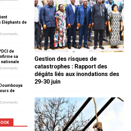
ient
s Eléphants de
 Comments
 PDCI de
nfirme sa
Gestion des risques de
e nationale
catastrophes : Rapport des
 Comments
dégâts liés aux inondations des
29-30 juin
 Doumbouya
jours de
 Comments
BOOK