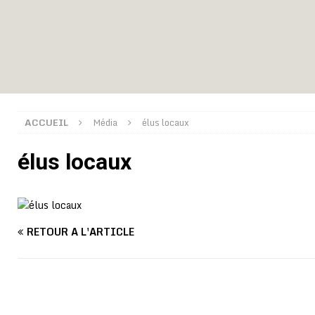
[ 08/08/2026 ]
Un syndicat, la FESEN appelle à renfo
[ 05/08/2026 ]
Hervé Renard devient sélectionneur d
[ 05/08/2026 ]
Tour de France Femmes 2026 : contrôles
montre
GENRE
[ 05/08/2026 ]
Côte d’Ivoire : le PDCI de Tidjane Th
ACCUEIL
Média
élus locaux
[ 02/08/2026 ]
Guinée : Mamadi Doumbouya s’offre q
élus locaux
[ 02/08/2026 ]
Une factrice arrêtée après avoir volé u
GENRE
[ 02/08/2026 ]
Distribution des moustiquaires : La z
[ 02/08/2026 ]
La Confédération Africaine de Footbal
RETOUR À L'ARTICLE
[ 01/08/2026 ]
Quatre candidats à la succession d’In
[ 09/08/2026 ]
Gianni Infantino rattrapé pour un cas 