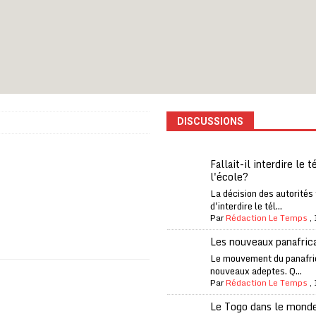
rcer le financement de l’école publique
A LA UNE
es Eléphants de Côte d’Ivoire
A LA UNE
 renforcés pour éviter la triche aux soutiens-gorge sur le contre-la-
iam confirme sa présence à la fête nationale
A LA UNE
DISCUSSIONS
uelques jours de congés en Grèce
A LA UNE
n billet de loterie gagnant que son propriétaire avait envoyé à un proche
Fallait-il interdire le 
l'école?
La décision des autorités
one Oti-Sud enregistre 99% de couverture
A LA UNE
d'interdire le tél...
Par
Rédaction Le Temps
,
l (CAF) à contre-courant
COOPÉRATION
Les nouveaux panafric
fantino à la tête de la FIFA
A LA UNE
Le mouvement du panafri
nouveaux adeptes. Q...
de favoritisme présumé quand il était à l’UEFA
A LA UNE
Par
Rédaction Le Temps
,
Le Togo dans le mond