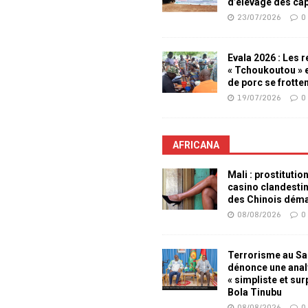
d’élevage des ca
23/07/2026
0
Evala 2026 : Les 
« Tchoukoutou » e
de porc se frotte
19/07/2026
0
AFRICANA
Mali : prostitutio
casino clandesti
des Chinois dém
08/08/2026
0
Terrorisme au Sah
dénonce une ana
« simpliste et su
Bola Tinubu
08/08/2026
0