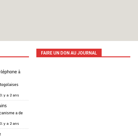
FAIRE UN DON AU JOURNAL
téléphone à
 togolaises
Il y a 2 ans
ains
canisme a de
Il y a 2 ans
e