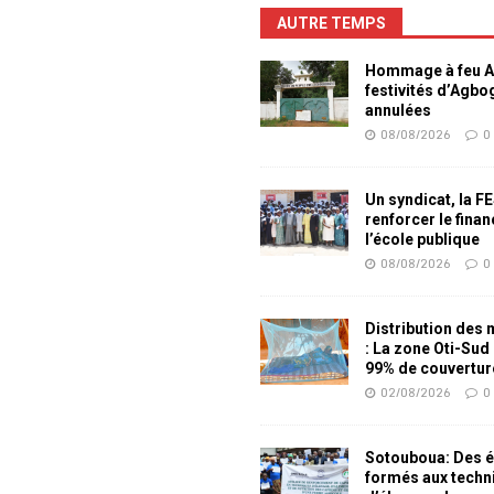
AUTRE TEMPS
Hommage à feu Ag
festivités d’Agb
annulées
08/08/2026
0
Un syndicat, la F
renforcer le fina
l’école publique
08/08/2026
0
Distribution des
: La zone Oti-Sud
99% de couvertur
02/08/2026
0
Sotouboua: Des é
formés aux techn