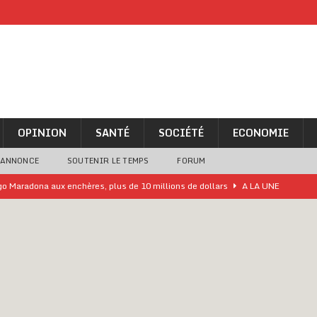
OPINION
SANTÉ
SOCIÉTÉ
ECONOMIE
 ANNONCE
SOUTENIR LE TEMPS
FORUM
ego Maradona aux enchères, plus de 10 millions de dollars
A LA UNE
lly Bagayoko visé par une plainte d’une asso anticorruption
o clandestin impliquant des Chinois démantelé
A LA UNE
ne analyse « simpliste et surprenante » de Bola Tinubu
A LA UNE
ivités d’Agbogboza 2026 annulées
A LA UNE