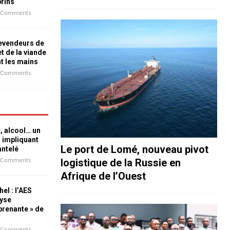
prins
 Comments
revendeurs de
t de la viande
nt les mains
 Comments
n, alcool… un
n impliquant
Le port de Lomé, nouveau pivot
antelé
 Comments
logistique de la Russie en
Afrique de l’Ouest
el : l’AES
lyse
rprenante » de
 Comments