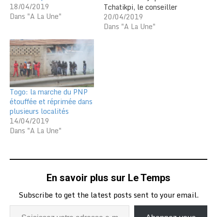
18/04/2019
Tchatikpi, le conseiller
Dans "A La Une"
politique de Tikpi
20/04/2019
Atchadam ce matin à
Dans "A La Une"
Lomé. C’est la troisième
arrestation d’un haut
dirigeant du Parti national
panafricain (PNP) depuis
les dernières
manifestations organisées
Togo: la marche du PNP
par le parti le 13 avril
étouffée et réprimée dans
dernier. Les argousins de…
plusieurs localités
14/04/2019
Dans "A La Une"
En savoir plus sur Le Temps
Subscribe to get the latest posts sent to your email.