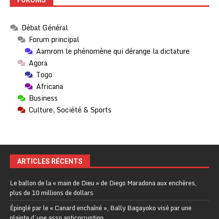
Débat Général
Forum principal
Aamrom le phénomène qui dérange la dictature
Agora
Togo
Africana
Business
Culture, Société & Sports
ARTICLES RÉCENTS
Le ballon de la « main de Dieu » de Diego Maradona aux enchères,
plus de 10 millions de dollars
Épinglé par le « Canard enchaîné », Bally Bagayoko visé par une
plainte d’une asso anticorruption