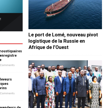
Le port de Lomé, nouveau pivot
logistique de la Russie en
Afrique de l’Ouest
 moustiquaires
 enregistre
e
 Comments
leveurs
iques
prins
 Comments
revendeurs de