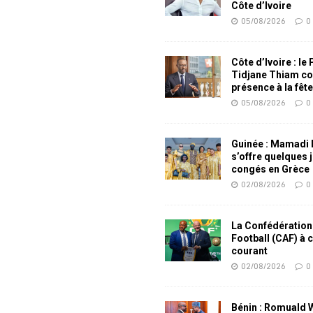
Côte d’Ivoire
05/08/2026
0
Côte d’Ivoire : le
Tidjane Thiam co
présence à la fêt
05/08/2026
0
Guinée : Mamadi
s’offre quelques 
congés en Grèce
02/08/2026
0
La Confédération
Football (CAF) à 
courant
02/08/2026
0
Bénin : Romuald