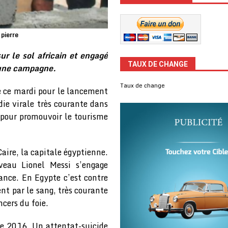
 pierre
ur le sol africain et engagé
TAUX DE CHANGE
e une campagne.
Taux de change
e ce mardi pour le lancement
ie virale très courante dans
 pour promouvoir le tourisme
aire, la capitale égyptienne.
veau Lionel Messi s’engage
ance. En Egypte c’est contre
nt par le sang, très courante
ncers du foie.
bre 2016. Un attentat-suicide