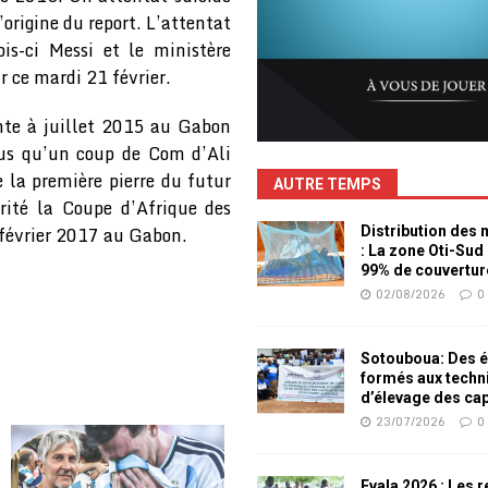
’origine du report. L’attentat
is-ci Messi et le ministère
 ce mardi 21 février.
onte à juillet 2015 au Gabon
lus qu’un coup de Com d’Ali
e la première pierre du futur
AUTRE TEMPS
rité la Coupe d’Afrique des
 février 2017 au Gabon.
Distribution des
: La zone Oti-Sud
99% de couvertur
02/08/2026
0
Sotouboua: Des é
formés aux techn
d’élevage des ca
23/07/2026
0
Evala 2026 : Les 