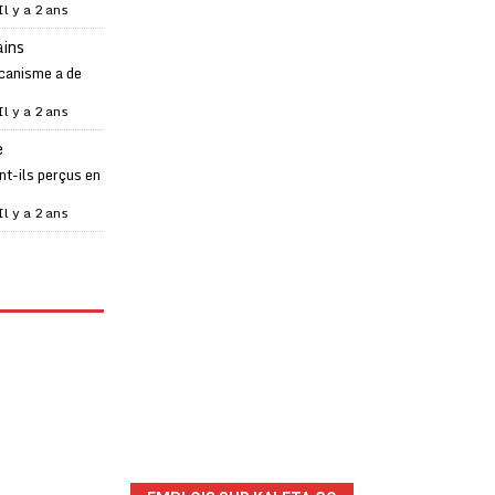
Il y a 2 ans
ains
canisme a de
Il y a 2 ans
e
t-ils perçus en
Il y a 2 ans