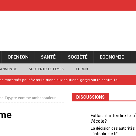
OPINION
SANTÉ
SOCIÉTÉ
ECONOMIE
 ANNONCE
SOUTENIR LE TEMPS
FORUM
 renforcés pour éviter la triche aux soutiens-gorge sur le contre-la-
t en Egypte comme ambassadeur
DISCUSSIONS
iam confirme sa présence à la fête nationale
A LA UNE
uelques jours de congés en Grèce
A LA UNE
mme
Fallait-il interdire le 
l'école?
n billet de loterie gagnant que son propriétaire avait envoyé à un proche
La décision des autorités
d'interdire le tél...