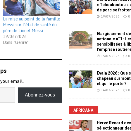
« Tchoukoutou » e
de porc se frotte
19/07/2026
0
La mise au point de la famille
Messi sur l’état de santé du
père de Lionel Messi
Elargissement de
19/06/2026
nationale n°1 : L
Dans "Genre"
sensibilisées à li
l’emprise routièr
15/07/2026
0
mps
Evala 2026 : Que s
chapeau surmont
 your email.
et qui le porte ?
14/07/2026
0
Abonnez-vous
AFRICANA
Hervé Renard dev
sélectionneur de