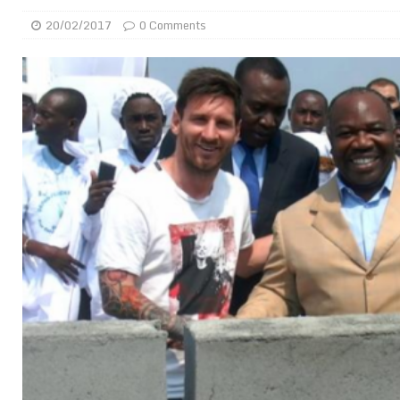
[ 02/08/2026 ]
Distribution des moustiquaires : La z
20/02/2017
0 Comments
[ 02/08/2026 ]
La Confédération Africaine de Footbal
[ 01/08/2026 ]
Quatre candidats à la succession d’In
[ 01/08/2026 ]
Bénin : Romuald Wadagni reçoit le mil
[ 31/07/2026 ]
Niger : le FMI débloque une bouffée d
[ 31/07/2026 ]
Franco Baresi, légendaire défenseur de
[ 31/07/2026 ]
Benjamin Mendy a vendu aux enchères
[ 31/07/2026 ]
Bénin : les membres du Sénat install
[ 31/07/2026 ]
Projet d’investisseurs à la Fifa: l’U
BUSINESS
[ 30/07/2026 ]
Mali : au moins 19 soldats exécutés,
[ 05/08/2026 ]
Hervé Renard devient sélectionneur d