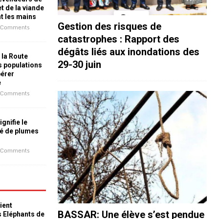
t de la viande
nt les mains
Gestion des risques de
 Comments
catastrophes : Rapport des
dégâts liés aux inondations des
 la Route
29-30 juin
es populations
bérer
e
 Comments
ignifie le
é de plumes
 Comments
ient
BASSAR: Une élève s’est pendue
s Eléphants de