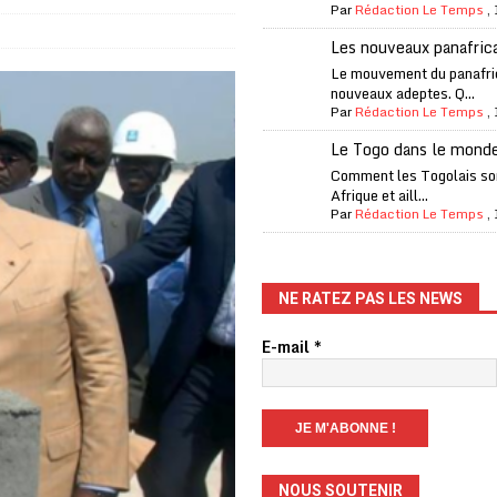
Par
Rédaction Le Temps
,
one Oti-Sud enregistre 99% de couverture
A LA UNE
Les nouveaux panafric
l (CAF) à contre-courant
COOPÉRATION
Le mouvement du panafri
nouveaux adeptes. Q...
fantino à la tête de la FIFA
A LA UNE
Par
Rédaction Le Temps
,
liardaire Aliko Dangote
A LA UNE
Le Togo dans le mond
’oxygène financière
ECONOMIE
Comment les Togolais son
Afrique et aill...
 l’Italie et de l’AC Milan, est mort à 66 ans
A LA UNE
Par
Rédaction Le Temps
,
 son trophée de la Coupe du monde
MONDE
és
A LA UNE
NE RATEZ PAS LES NEWS
EFA menace à «l’unanimité» d’un boycott des Coupes du monde
E-mail
*
 Amnesty International exige une enquête
A LA UNE
es Eléphants de Côte d’Ivoire
A LA UNE
NOUS SOUTENIR