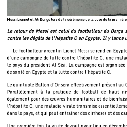
Messi Lionnel et Ali Bongo lors de la cérémonie de la pose de la première
Le retour de Messi est celui du footballeur du Barça s
contre les dégâts de l’hépatite C en Egypte. Il y lanc
Le footballeur argentin Lionel Messi se rend en Egypt
d’une campagne de lutte contre l’hépatite C, une malad
le pays du président Al Sisi. La campagne est organisée
de santé en Egypte et la lutte contre l’hépatite C.
Le quintuple Ballon d’Or sera effectivement présent au C
Parallèlement à la pratique de football de haut ni
également pour des œuvres humanitaires et de bienfais
l’hépatite C, une maladie virale transmise essentielleme
dans le pays, et qui peut entraîner des cirrhoses et des ca
Une première fois la visite devrait avoir lieu en décem