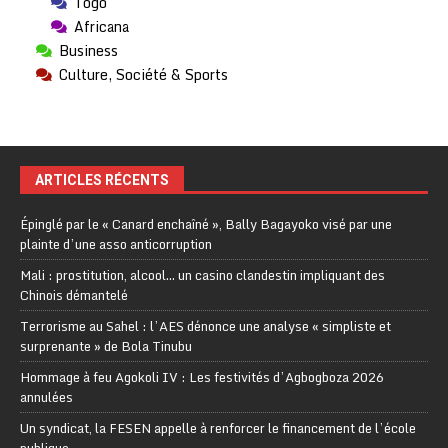
Togo
Africana
Business
Culture, Société & Sports
ARTICLES RÉCENTS
Épinglé par le « Canard enchaîné », Bally Bagayoko visé par une
plainte d’une asso anticorruption
Mali : prostitution, alcool… un casino clandestin impliquant des
Chinois démantelé
Terrorisme au Sahel : l’AES dénonce une analyse « simpliste et
surprenante » de Bola Tinubu
Hommage à feu Agokoli IV : Les festivités d’Agbogboza 2026
annulées
Un syndicat, la FESEN appelle à renforcer le financement de l’école