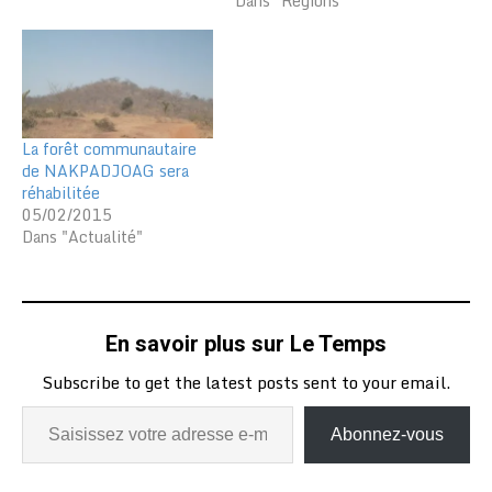
Dans "Régions"
des Savanes autour de
«Cuniculture et
amélioration des
compétences culinaires à
Dapaong/Togo» et
appuyée par l’ONG
française Avenir des
La forêt communautaire
Jeunes Filles de Dapaong
de NAKPADJOAG sera
(AJFD). Le projet…
réhabilitée
05/02/2015
Dans "Actualité"
En savoir plus sur Le Temps
Subscribe to get the latest posts sent to your email.
Abonnez-vous