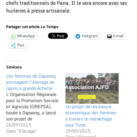
chefs traditionnels de Pana. Il le sera encore avec ses
huileries à presse artisanale.
Partager cet article Le Temps:
WhatsApp
Telegram
E-mail
Plus
Similaire
Les femmes de Dapaong
envisagent l’élevage de
lapins à grande échelle
L’Organisation Régionale
pour la Promotion Sociale
Un projet de résilience
et Agricole (OREPSA),
économique des femmes
basée à Dapaong, a lancé
à travers le maraîchage
son projet de
pour Tone
développement de la
26/09/2015
29/09/2025
cuniculture dans la région
Dans "Elevage"