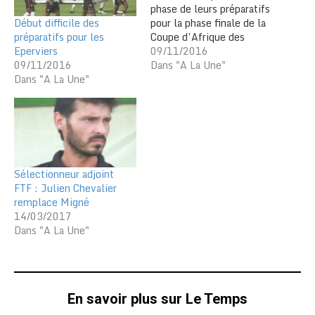
phase de leurs préparatifs
Début difficile des
pour la phase finale de la
préparatifs pour les
Coupe d’Afrique des
Eperviers
nations de football avec
09/11/2016
09/11/2016
des entraînements, des
Dans "A La Une"
Dans "A La Une"
matches d’appui et deux
matches internationaux
amicaux les 12 et 15
novembre. Le
sélectionneur des
Eperviers du Togo, Claude
Leroy a répondu…
Sélectionneur adjoint
FTF : Julien Chevalier
remplace Migné
14/03/2017
Dans "A La Une"
En savoir plus sur Le Temps