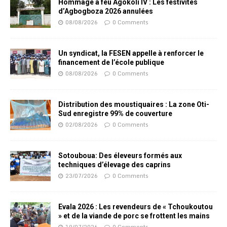
Hommage à feu Agokoli IV : Les festivités
d’Agbogboza 2026 annulées
08/08/2026
0 Comments
Un syndicat, la FESEN appelle à renforcer le
financement de l’école publique
08/08/2026
0 Comments
Distribution des moustiquaires : La zone Oti-
Sud enregistre 99% de couverture
02/08/2026
0 Comments
Sotouboua: Des éleveurs formés aux
techniques d’élevage des caprins
23/07/2026
0 Comments
Evala 2026 : Les revendeurs de « Tchoukoutou
» et de la viande de porc se frottent les mains
19/07/2026
0 Comments