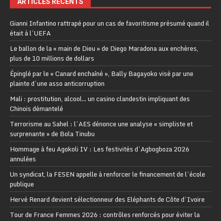
ARTICLES RÉCENTS
Gianni Infantino rattrapé pour un cas de favoritisme présumé quand il
était à l’UEFA
Le ballon de la « main de Dieu » de Diego Maradona aux enchères,
plus de 10 millions de dollars
Épinglé par le « Canard enchaîné », Bally Bagayoko visé par une
plainte d’une asso anticorruption
Mali : prostitution, alcool… un casino clandestin impliquant des
Chinois démantelé
Terrorisme au Sahel : l’AES dénonce une analyse « simpliste et
surprenante » de Bola Tinubu
Hommage à feu Agokoli IV : Les festivités d’Agbogboza 2026
annulées
Un syndicat, la FESEN appelle à renforcer le financement de l’école
publique
Hervé Renard devient sélectionneur des Eléphants de Côte d’Ivoire
Tour de France Femmes 2026 : contrôles renforcés pour éviter la