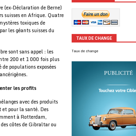
ye (ex-Déclaration de Berne)
rs suisses en Afrique. Quatre
 mystères toxiques de
 par les géants suisses du
TAUX DE CHANGE
bre sont sans appel : les
Taux de change
ntre 200 et 1 000 fois plus
é de populations exposées
cancérigènes.
enter
les profits
mélanges avec des produits
 et pour la santé. Des
otamment à Rotterdam,
des côtes de Gibraltar ou