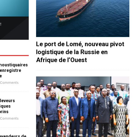
Le port de Lomé, nouveau pivot
logistique de la Russie en
Afrique de l’Ouest
 moustiquaires
 enregistre
e
 Comments
leveurs
iques
prins
 Comments
revendeurs de