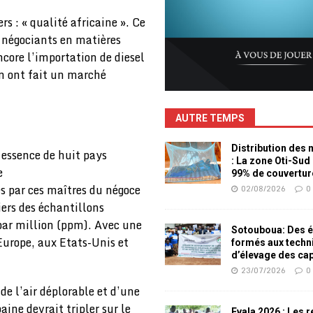
rs : « qualité africaine ». Ce
s négociants en matières
core l’importation de diesel
en ont fait un marché
AUTRE TEMPS
Distribution des
 essence de huit pays
: La zone Oti-Sud
e
99% de couvertur
s par ces maîtres du négoce
02/08/2026
0
iers des échantillons
par million (ppm). Avec une
Sotouboua: Des é
Europe, aux Etats-Unis et
formés aux techn
d’élevage des ca
23/07/2026
0
de l’air déplorable et d’une
ine devrait tripler sur le
Evala 2026 : Les 