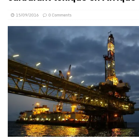
[ 02/08/2026 ]
Distribution des moustiquaires : La z
15/09/2016
0 Comments
[ 02/08/2026 ]
La Confédération Africaine de Footbal
[ 01/08/2026 ]
Quatre candidats à la succession d’In
[ 01/08/2026 ]
Bénin : Romuald Wadagni reçoit le mil
[ 31/07/2026 ]
Niger : le FMI débloque une bouffée d
[ 31/07/2026 ]
Franco Baresi, légendaire défenseur de
[ 31/07/2026 ]
Benjamin Mendy a vendu aux enchères
[ 31/07/2026 ]
Bénin : les membres du Sénat install
[ 31/07/2026 ]
Projet d’investisseurs à la Fifa: l’U
BUSINESS
[ 30/07/2026 ]
Mali : au moins 19 soldats exécutés,
[ 05/08/2026 ]
Hervé Renard devient sélectionneur d