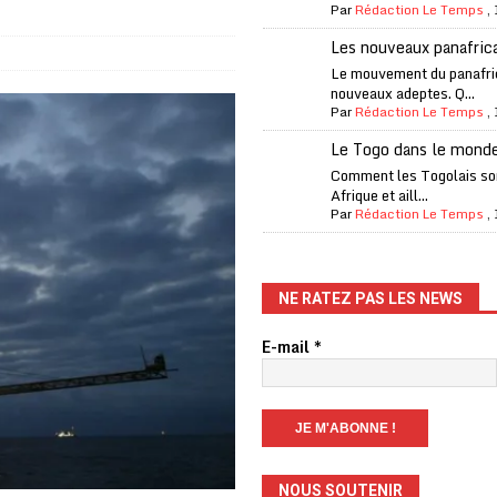
Par
Rédaction Le Temps
,
one Oti-Sud enregistre 99% de couverture
A LA UNE
Les nouveaux panafric
l (CAF) à contre-courant
COOPÉRATION
Le mouvement du panafri
nouveaux adeptes. Q...
fantino à la tête de la FIFA
A LA UNE
Par
Rédaction Le Temps
,
liardaire Aliko Dangote
A LA UNE
Le Togo dans le mond
’oxygène financière
ECONOMIE
Comment les Togolais son
Afrique et aill...
 l’Italie et de l’AC Milan, est mort à 66 ans
A LA UNE
Par
Rédaction Le Temps
,
 son trophée de la Coupe du monde
MONDE
és
A LA UNE
NE RATEZ PAS LES NEWS
EFA menace à «l’unanimité» d’un boycott des Coupes du monde
E-mail
*
 Amnesty International exige une enquête
A LA UNE
es Eléphants de Côte d’Ivoire
A LA UNE
NOUS SOUTENIR