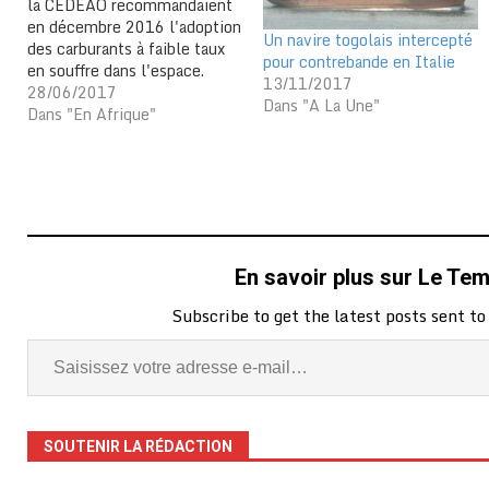
la CEDEAO recommandaient
en décembre 2016 l'adoption
Un navire togolais intercepté
des carburants à faible taux
pour contrebande en Italie
en souffre dans l'espace.
13/11/2017
Appel aux actes ! Une feuille
28/06/2017
Dans "A La Une"
de route est en cours
Dans "En Afrique"
d’élaboration dans l’espace
pour la mise en œuvre des
recommandations. Les
recommandations d’Abuja
avaient appelé à la
limitation…
En savoir plus sur Le Te
Subscribe to get the latest posts sent to
SOUTENIR LA RÉDACTION