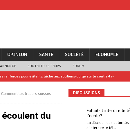
OPINION
SANTÉ
SOCIÉTÉ
ECONOMIE
 ANNONCE
SOUTENIR LE TEMPS
FORUM
 renforcés pour éviter la triche aux soutiens-gorge sur le contre-la-
Comment les traders suisses
DISCUSSIONS
iam confirme sa présence à la fête nationale
A LA UNE
uelques jours de congés en Grèce
A LA UNE
Fallait-il interdire le 
 écoulent du
l'école?
n billet de loterie gagnant que son propriétaire avait envoyé à un proche
La décision des autorités
d'interdire le tél...