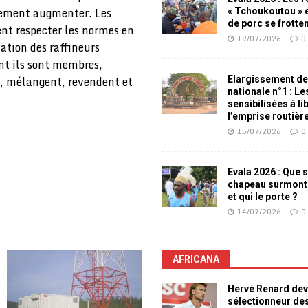
blement augmenter. Les
« Tchoukoutou » e
de porc se frotte
ent respecter les normes en
19/07/2026
0
iation des raffineurs
nt ils sont membres,
t, mélangent, revendent et
Elargissement de
nationale n°1 : L
sensibilisées à li
l’emprise routièr
15/07/2026
0
Evala 2026 : Que s
chapeau surmont
et qui le porte ?
14/07/2026
0
AFRICANA
Hervé Renard dev
sélectionneur de