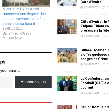
Côte d’Ivoire
05/08/2026
0
Nigeria: MTN et Airtel
annoncent une dégradation
de leurs services suite à la
Côte d’Ivoire : le
pénurie de carburant
Tidjane Thiam co
25/05/2015
présence à la fêt
Dans "Tech-Web-
05/08/2026
0
Multimédia"
Guinée : Mamadi
s’offre quelques 
congés en Grèce
mps
02/08/2026
0
 your email.
La Confédération
Abonnez-vous
Football (CAF) à 
courant
02/08/2026
0
Bénin : Romuald