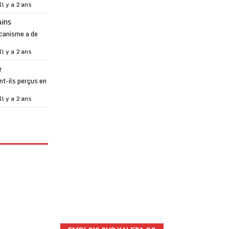
Il y a 2 ans
ains
canisme a de
Il y a 2 ans
e
t-ils perçus en
Il y a 2 ans