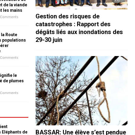
t de la viande
nt les mains
Gestion des risques de
 Comments
catastrophes : Rapport des
dégâts liés aux inondations des
 la Route
29-30 juin
es populations
bérer
e
 Comments
ignifie le
é de plumes
 Comments
ient
BASSAR: Une élève s’est pendue
s Eléphants de