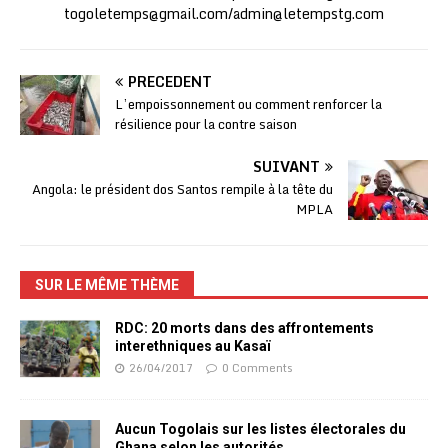
togoletemps@gmail.com
/
admin@letempstg.com
PRÉCÉDENT
L’empoissonnement ou comment renforcer la
résilience pour la contre saison
SUIVANT
Angola: le président dos Santos rempile à la tête du
MPLA
SUR LE MÊME THÈME
RDC: 20 morts dans des affrontements
interethniques au Kasaï
26/04/2017
0 Comments
Aucun Togolais sur les listes électorales du
Ghana selon les autorités