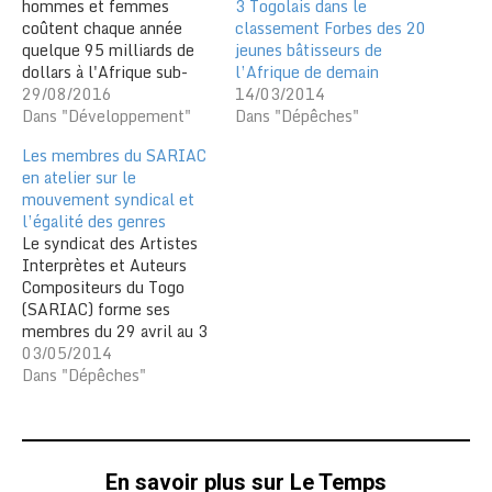
3 Togolais dans le
hommes et femmes
classement Forbes des 20
coûtent chaque année
jeunes bâtisseurs de
quelque 95 milliards de
l’Afrique de demain
dollars à l'Afrique sub-
14/03/2014
saharienne, a affirmé
29/08/2016
Dans "Dépêches"
dimanche le Programme
Dans "Développement"
des Nations unies pour le
Les membres du SARIAC
développement (PNUD),
en atelier sur le
appelant le continent à
mouvement syndical et
prendre des mesures afin
l’égalité des genres
de bénéficier du
Le syndicat des Artistes
"potentiel des femmes".
Interprètes et Auteurs
"Là où il y a des hauts…
Compositeurs du Togo
(SARIAC) forme ses
membres du 29 avril au 3
mai sur le mouvement
03/05/2014
syndical et l’égalité des
Dans "Dépêches"
genres au Togo à travers
un atelier à Lomé. Initiée
avec la Fédération
Internationale des
En savoir plus sur Le Temps
Musiciens (FIM), l’atelier