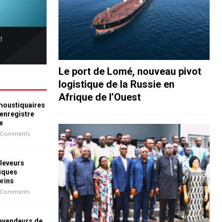
Le port de Lomé, nouveau pivot
logistique de la Russie en
Afrique de l’Ouest
 moustiquaires
 enregistre
e
 Comments
leveurs
iques
prins
 Comments
revendeurs de