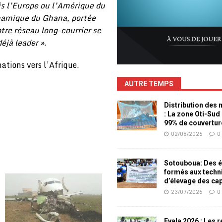
is l’Europe ou l’Amérique du
namique du Ghana, portée
otre réseau long-courrier se
jà leader »
.
ations vers l’Afrique.
AUTRE TEMPS
Distribution des
: La zone Oti-Sud
99% de couvertur
02/08/2026
0
Sotouboua: Des é
formés aux techn
d’élevage des ca
23/07/2026
0
Evala 2026 : Les 