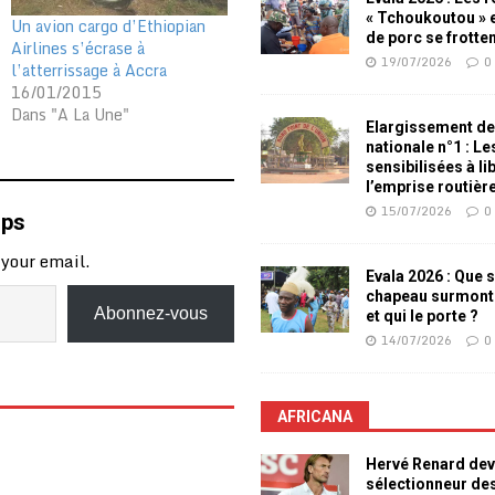
« Tchoukoutou » e
Un avion cargo d’Ethiopian
de porc se frotte
Airlines s’écrase à
19/07/2026
0
l’atterrissage à Accra
16/01/2015
Dans "A La Une"
Elargissement de
nationale n°1 : L
sensibilisées à li
l’emprise routièr
15/07/2026
0
mps
 your email.
Evala 2026 : Que s
chapeau surmont
Abonnez-vous
et qui le porte ?
14/07/2026
0
AFRICANA
Hervé Renard dev
sélectionneur de