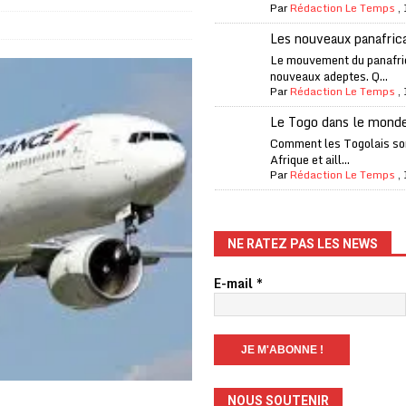
Par
Rédaction Le Temps
,
one Oti-Sud enregistre 99% de couverture
A LA UNE
Les nouveaux panafric
l (CAF) à contre-courant
COOPÉRATION
Le mouvement du panafri
nouveaux adeptes. Q...
fantino à la tête de la FIFA
A LA UNE
Par
Rédaction Le Temps
,
liardaire Aliko Dangote
A LA UNE
Le Togo dans le mond
’oxygène financière
ECONOMIE
Comment les Togolais son
Afrique et aill...
 l’Italie et de l’AC Milan, est mort à 66 ans
A LA UNE
Par
Rédaction Le Temps
,
 son trophée de la Coupe du monde
MONDE
és
A LA UNE
NE RATEZ PAS LES NEWS
EFA menace à «l’unanimité» d’un boycott des Coupes du monde
E-mail
*
 Amnesty International exige une enquête
A LA UNE
es Eléphants de Côte d’Ivoire
A LA UNE
NOUS SOUTENIR