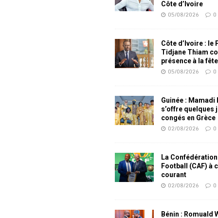
Côte d’Ivoire
05/08/2026
0
Côte d’Ivoire : le
Tidjane Thiam co
présence à la fêt
05/08/2026
0
Guinée : Mamadi
s’offre quelques 
congés en Grèce
02/08/2026
0
La Confédération
Football (CAF) à 
courant
02/08/2026
0
Bénin : Romuald