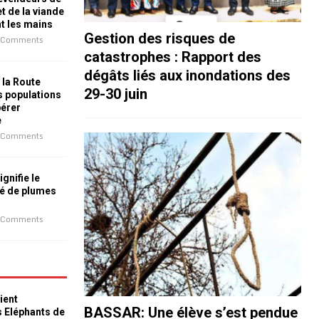
t de la viande
nt les mains
Gestion des risques de
 Comments
catastrophes : Rapport des
dégâts liés aux inondations des
 la Route
29-30 juin
es populations
bérer
e
 Comments
ignifie le
é de plumes
 Comments
ient
BASSAR: Une élève s’est pendue
s Eléphants de