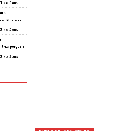
Il y a 2 ans
ains
canisme a de
Il y a 2 ans
e
t-ils perçus en
Il y a 2 ans