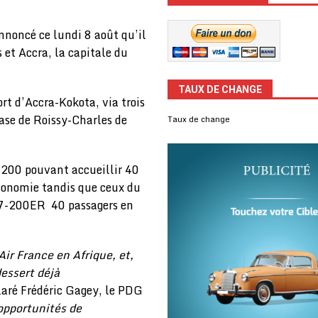
nnoncé ce lundi 8 août qu’il
 et Accra, la capitale du
TAUX DE CHANGE
ort d’Accra-Kokota, via trois
base de Roissy-Charles de
Taux de change
0-200 pouvant accueillir 40
conomie tandis que ceux du
777-200ER 40 passagers en
Air France en Afrique, et,
essert déjà
laré Frédéric Gagey, le PDG
’opportunités de