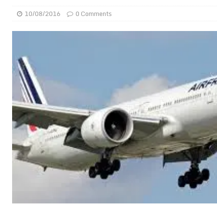
[ 02/08/2026 ]
Distribution des moustiquaires : La z
10/08/2016
0 Comments
[ 02/08/2026 ]
La Confédération Africaine de Footbal
[ 01/08/2026 ]
Quatre candidats à la succession d’In
[ 01/08/2026 ]
Bénin : Romuald Wadagni reçoit le mil
[ 31/07/2026 ]
Niger : le FMI débloque une bouffée d
[ 31/07/2026 ]
Franco Baresi, légendaire défenseur de
[ 31/07/2026 ]
Benjamin Mendy a vendu aux enchères
[ 31/07/2026 ]
Bénin : les membres du Sénat install
[ 31/07/2026 ]
Projet d’investisseurs à la Fifa: l’U
BUSINESS
[ 30/07/2026 ]
Mali : au moins 19 soldats exécutés,
[ 05/08/2026 ]
Hervé Renard devient sélectionneur d