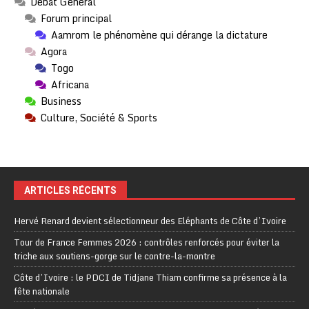
Débat Général
Forum principal
Aamrom le phénomène qui dérange la dictature
Agora
Togo
Africana
Business
Culture, Société & Sports
ARTICLES RÉCENTS
Hervé Renard devient sélectionneur des Eléphants de Côte d’Ivoire
Tour de France Femmes 2026 : contrôles renforcés pour éviter la
triche aux soutiens-gorge sur le contre-la-montre
Côte d’Ivoire : le PDCI de Tidjane Thiam confirme sa présence à la
fête nationale