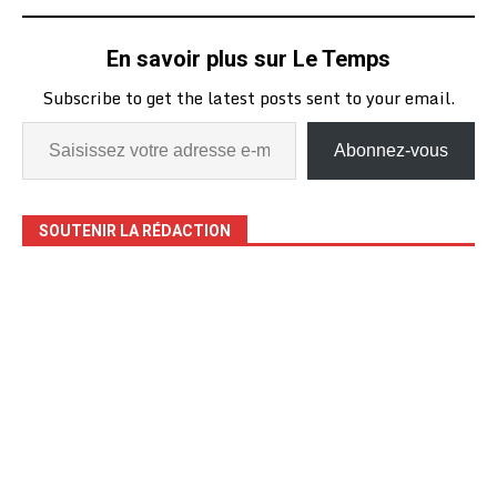
ahurissants, alarmants,
écœurants sonnent
En savoir plus sur Le Temps
comme une alerte, une
catastrophe nationale
Subscribe to get the latest posts sent to your email.
pour…
Abonnez-vous
SOUTENIR LA RÉDACTION