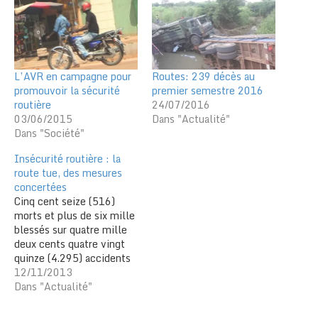
L’AVR en campagne pour
Routes: 239 décès au
promouvoir la sécurité
premier semestre 2016
routière
24/07/2016
03/06/2015
Dans "Actualité"
Dans "Société"
Insécurité routière : la
route tue, des mesures
concertées
Cinq cent seize (516)
morts et plus de six mille
blessés sur quatre mille
deux cents quatre vingt
quinze (4.295) accidents
de la route au cours des
12/11/2013
neuf derniers mois de
Dans "Actualité"
l’année en cours au Togo.
Ces chiffres si