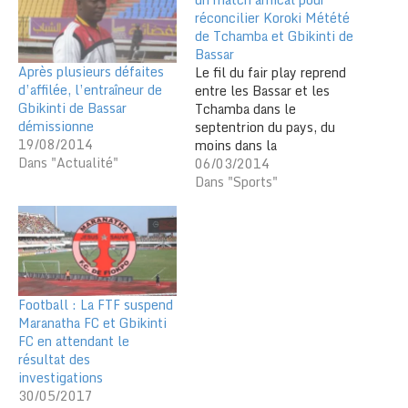
réconcilier Koroki Métété
de Tchamba et Gbikinti de
Bassar
Après plusieurs défaites
Le fil du fair play reprend
d’affilée, l’entraîneur de
entre les Bassar et les
Gbikinti de Bassar
Tchamba dans le
démissionne
septentrion du pays, du
19/08/2014
moins dans la
Dans "Actualité"
composante amoureux du
06/03/2014
ballon rond. Les équipes
Dans "Sports"
des deux localités ont
joué dans l’élite
(première division) du
championnat national de
football la saison
dernière. Seulement entre
Football : La FTF suspend
les deux équipes,…
Maranatha FC et Gbikinti
FC en attendant le
résultat des
investigations
30/05/2017