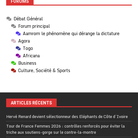
FORUMS
Débat Général
Forum principal
Aamrom le phénomène qui dérange la dictature
Agora
Togo
Africana
Business
Culture, Société & Sports
ARTICLES RÉCENTS
Hervé Renard devient sélectionneur des Eléphants de Côte d’Ivoire
Tour de France Femmes 2026 : contrôles renforcés pour éviter la
triche aux soutiens-gorge sur le contre-la-montre