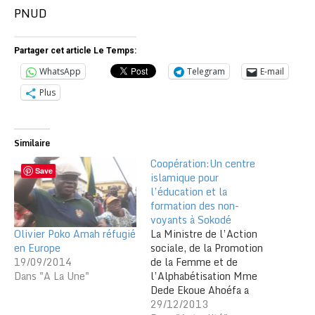
PNUD
Partager cet article Le Temps:
WhatsApp
Telegram
E-mail
Plus
Similaire
Coopération:Un centre
Save
islamique pour
l’éducation et la
formation des non-
voyants à Sokodé
Olivier Poko Amah réfugié
La Ministre de l’Action
en Europe
sociale, de la Promotion
19/09/2014
de la Femme et de
Dans "A La Une"
l’Alphabétisation Mme
Dede Ekoue Ahoéfa a
inauguré, le samedi 21
29/12/2013