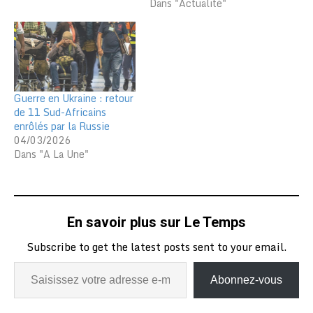
décembre dans le canton
Dans "Actualité"
de Kadambara à Sokodé,
un « Centre Islamique
pour l’Education et la
Formation des Personnes
Aveugles ». La
construction de ce centre
Guerre en Ukraine : retour
vise…
de 11 Sud-Africains
enrôlés par la Russie
04/03/2026
Dans "A La Une"
En savoir plus sur Le Temps
Subscribe to get the latest posts sent to your email.
Abonnez-vous