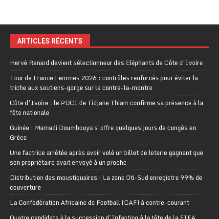
ARTICLES RÉCENTS
Hervé Renard devient sélectionneur des Eléphants de Côte d’Ivoire
Tour de France Femmes 2026 : contrôles renforcés pour éviter la
triche aux soutiens-gorge sur le contre-la-montre
Côte d’Ivoire : le PDCI de Tidjane Thiam confirme sa présence à la
fête nationale
Guinée : Mamadi Doumbouya s’offre quelques jours de congés en
Grèce
Une factrice arrêtée après avoir volé un billet de loterie gagnant que
son propriétaire avait envoyé à un proche
Distribution des moustiquaires : La zone Oti-Sud enregistre 99% de
couverture
La Confédération Africaine de Football (CAF) à contre-courant
Quatre candidats à la succession d’Infantino à la tête de la FIFA