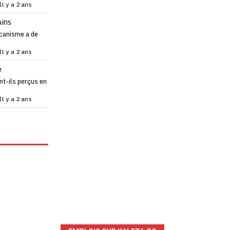
Il y a 2 ans
ains
canisme a de
Il y a 2 ans
e
t-ils perçus en
Il y a 2 ans