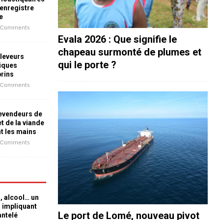
 enregistre
e
 Comments
Evala 2026 : Que signifie le
chapeau surmonté de plumes et
leveurs
qui le porte ?
iques
prins
 Comments
revendeurs de
t de la viande
nt les mains
 Comments
n, alcool… un
n impliquant
Le port de Lomé, nouveau pivot
antelé