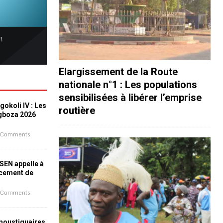
Elargissement de la Route
nationale n°1 : Les populations
sensibilisées à libérer l’emprise
okoli IV : Les
routière
ogboza 2026
 Comments
ESEN appelle à
ncement de
 Comments
 moustiquaires