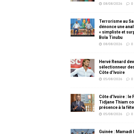
08/08/2026
0
Terrorisme au Sah
dénonce une ana
« simpliste et su
Bola Tinubu
08/08/2026
0
Hervé Renard dev
sélectionneur de
Côte d’Ivoire
05/08/2026
0
Côte d’Ivoire : le
Tidjane Thiam co
présence à la fêt
05/08/2026
0
Guinée : Mamadi