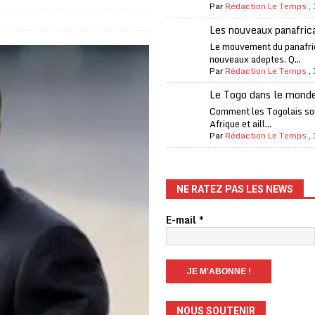
Par
Rédaction Le Temps
,
Les nouveaux panafric
iam confirme sa présence à la fête nationale
A LA UNE
Le mouvement du panafri
nouveaux adeptes. Q...
uelques jours de congés en Grèce
A LA UNE
Par
Rédaction Le Temps
,
n billet de loterie gagnant que son propriétaire avait envoyé à un proche
Le Togo dans le mond
Comment les Togolais son
Afrique et aill...
one Oti-Sud enregistre 99% de couverture
A LA UNE
Par
Rédaction Le Temps
,
l (CAF) à contre-courant
COOPÉRATION
fantino à la tête de la FIFA
A LA UNE
NE RATEZ PAS LES NEWS
liardaire Aliko Dangote
A LA UNE
E-mail
*
’oxygène financière
ECONOMIE
lly Bagayoko visé par une plainte d’une asso anticorruption
NOUS SOUTENIR