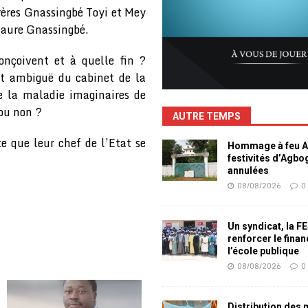
rères Gnassingbé Toyi et Mey
 Faure Gnassingbé.
nçoivent et à quelle fin ?
t ambiguë du cabinet de la
e la maladie imaginaires de
ou non ?
AUTRE TEMPS
e que leur chef de l’Etat se
Hommage à feu Ag
festivités d’Agb
annulées
08/08/2026
0
Un syndicat, la F
renforcer le fina
l’école publique
08/08/2026
0
Distribution des