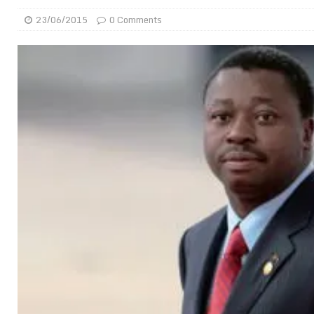
montre
GENRE
23/06/2015
0 Comments
[ 05/08/2026 ]
Côte d’Ivoire : le PDCI de Tidjane Th
[ 02/08/2026 ]
Guinée : Mamadi Doumbouya s’offre q
[ 02/08/2026 ]
Une factrice arrêtée après avoir volé u
GENRE
[ 02/08/2026 ]
Distribution des moustiquaires : La z
[ 02/08/2026 ]
La Confédération Africaine de Footbal
[ 01/08/2026 ]
Quatre candidats à la succession d’In
[ 01/08/2026 ]
Bénin : Romuald Wadagni reçoit le mil
[ 31/07/2026 ]
Niger : le FMI débloque une bouffée d
[ 08/08/2026 ]
Épinglé par le « Canard enchaîné », Ba
GOUVERNANCE