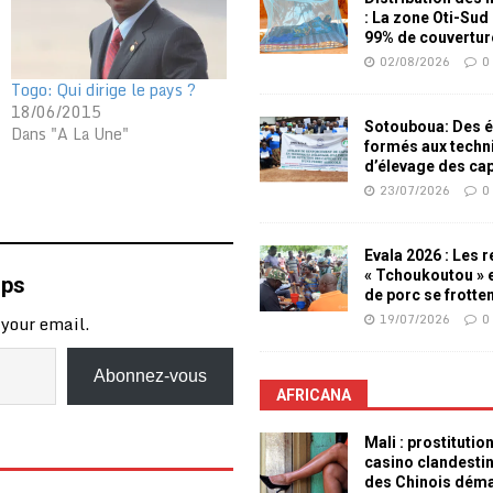
: La zone Oti-Sud
99% de couvertur
02/08/2026
0
Togo: Qui dirige le pays ?
18/06/2015
Sotouboua: Des é
Dans "A La Une"
formés aux techn
d’élevage des ca
23/07/2026
0
Evala 2026 : Les 
« Tchoukoutou » e
mps
de porc se frotte
19/07/2026
0
 your email.
Abonnez-vous
AFRICANA
Mali : prostitutio
casino clandesti
des Chinois dém