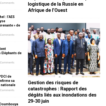
 Comments
logistique de la Russie en
Afrique de l’Ouest
el : l’AES
lyse
rprenante » de
 Comments
ient
s Eléphants de
 Comments
 PDCI de
nfirme sa
Gestion des risques de
e nationale
catastrophes : Rapport des
 Comments
dégâts liés aux inondations des
29-30 juin
 Doumbouya