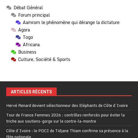
Débat Général
Forum principal
Aamrom le phénomène qui dérange la dictature
Agora
Togo
Africana
Business
Culture, Société & Sports
ARTICLES RÉCENTS
Hervé Renard devient sélectionneur des Eléphants de Côte d’Ivoire
Tour de France Femmes 2026 : contrôles renforcés pour éviter la
triche aux soutiens-gorge sur le contre-la-montre
Côte d’Ivoire : le PDCI de Tidjane Thiam confirme sa présence à la
fête nationale