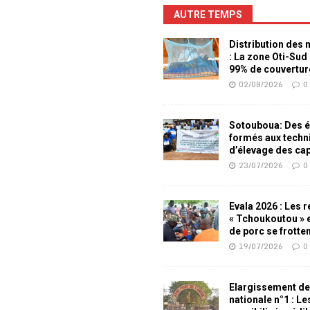
AUTRE TEMPS
Distribution des
: La zone Oti-Sud
99% de couvertur
02/08/2026
0
Sotouboua: Des é
formés aux techn
d’élevage des ca
23/07/2026
0
Evala 2026 : Les 
« Tchoukoutou » e
de porc se frotte
19/07/2026
0
Elargissement de
nationale n°1 : L