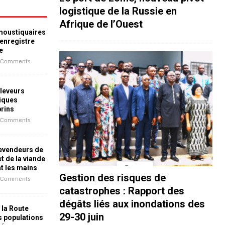
logistique de la Russie en
Afrique de l’Ouest
 moustiquaires
 enregistre
e
 Comments
leveurs
iques
prins
 Comments
revendeurs de
t de la viande
nt les mains
Gestion des risques de
 Comments
catastrophes : Rapport des
dégâts liés aux inondations des
 la Route
29-30 juin
es populations