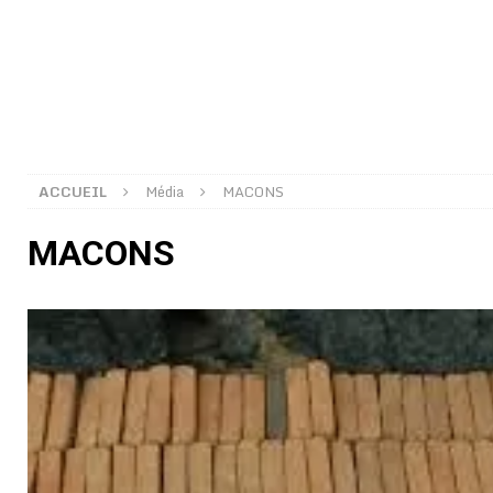
[ 02/08/2026 ]
Distribution des moustiquaires : La z
[ 02/08/2026 ]
La Confédération Africaine de Footbal
[ 01/08/2026 ]
Quatre candidats à la succession d’In
[ 01/08/2026 ]
Bénin : Romuald Wadagni reçoit le mil
[ 31/07/2026 ]
Niger : le FMI débloque une bouffée d
ACCUEIL
Média
MACONS
[ 31/07/2026 ]
Franco Baresi, légendaire défenseur de
MACONS
[ 31/07/2026 ]
Benjamin Mendy a vendu aux enchères
[ 31/07/2026 ]
Bénin : les membres du Sénat install
[ 31/07/2026 ]
Projet d’investisseurs à la Fifa: l’U
BUSINESS
[ 30/07/2026 ]
Mali : au moins 19 soldats exécutés,
[ 05/08/2026 ]
Hervé Renard devient sélectionneur d