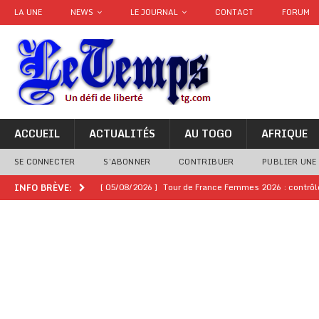
LA UNE
NEWS
LE JOURNAL
CONTACT
FORUM
ACCUEIL
ACTUALITÉS
AU TOGO
AFRIQUE
SE CONNECTER
S’ABONNER
CONTRIBUER
PUBLIER UNE
[ 05/08/2026 ]
Tour de France Femmes 2026 : contrôles
INFO BRÈVE:
montre
GENRE
[ 05/08/2026 ]
Côte d’Ivoire : le PDCI de Tidjane Th
[ 02/08/2026 ]
Guinée : Mamadi Doumbouya s’offre q
[ 02/08/2026 ]
Une factrice arrêtée après avoir volé u
GENRE