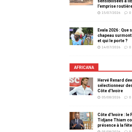
sensibilisées à li
l’emprise routièr
15/07/2026
0
Evala 2026 : Que s
chapeau surmont
et qui le porte ?
14/07/2026
0
AFRICANA
Hervé Renard dev
sélectionneur de
Côte d’Ivoire
05/08/2026
0
Côte d’Ivoire : le
Tidjane Thiam co
présence à la fêt
05/08/2026
0