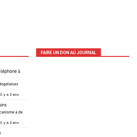
FAIRE UN DON AU JOURNAL
téléphone à
 togolaises
Il y a 2 ans
ains
canisme a de
Il y a 2 ans
e