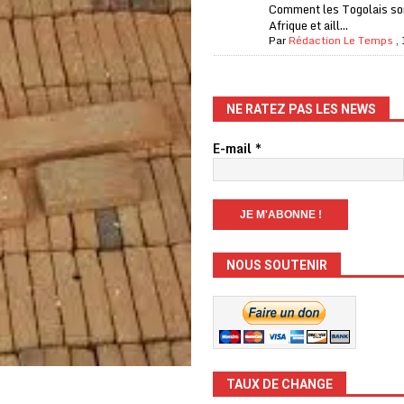
Comment les Togolais son
Afrique et aill...
Par
Rédaction Le Temps
,
NE RATEZ PAS LES NEWS
E-mail
*
NOUS SOUTENIR
TAUX DE CHANGE