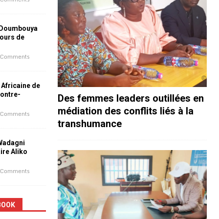
 Doumbouya
jours de
 Comments
 Africaine de
contre-
Des femmes leaders outillées en
médiation des conflits liés à la
 Comments
transhumance
 Wadagni
aire Aliko
 Comments
BOOK