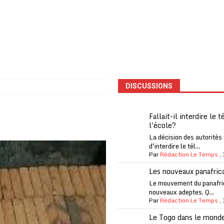
one Oti-Sud enregistre 99% de couverture
A LA UNE
l (CAF) à contre-courant
COOPÉRATION
fantino à la tête de la FIFA
A LA UNE
liardaire Aliko Dangote
A LA UNE
’oxygène financière
ECONOMIE
DISCUSSIONS
 l’Italie et de l’AC Milan, est mort à 66 ans
A LA UNE
 son trophée de la Coupe du monde
MONDE
Fallait-il interdire le 
l'école?
és
A LA UNE
La décision des autorités
EFA menace à «l’unanimité» d’un boycott des Coupes du monde
d'interdire le tél...
Par
Rédaction Le Temps
,
Les nouveaux panafric
 Amnesty International exige une enquête
A LA UNE
Le mouvement du panafri
nouveaux adeptes. Q...
es Eléphants de Côte d’Ivoire
A LA UNE
Par
Rédaction Le Temps
,
Le Togo dans le mond