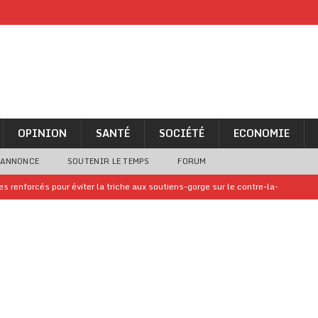
OPINION
SANTÉ
SOCIÉTÉ
ECONOMIE
 ANNONCE
SOUTENIR LE TEMPS
FORUM
 renforcés pour éviter la triche aux soutiens-gorge sur le contre-la-
iam confirme sa présence à la fête nationale
A LA UNE
uelques jours de congés en Grèce
A LA UNE
n billet de loterie gagnant que son propriétaire avait envoyé à un proche