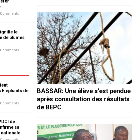
bérer
e
 Comments
ignifie le
é de plumes
 Comments
ient
BASSAR: Une élève s’est pendue
s Eléphants de
après consultation des résultats
 Comments
de BEPC
 PDCI de
nfirme sa
e nationale
 Comments