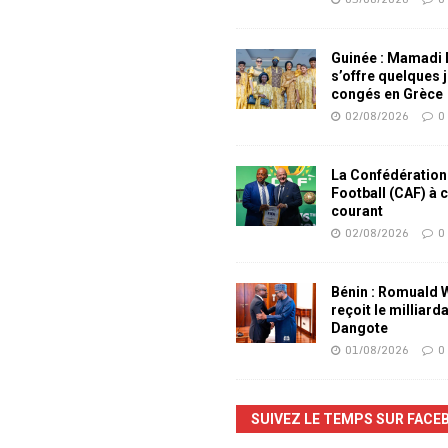
Guinée : Mamadi
s’offre quelques 
congés en Grèce
02/08/2026
0
La Confédération
Football (CAF) à 
courant
02/08/2026
0
Bénin : Romuald
reçoit le milliard
Dangote
01/08/2026
0
SUIVEZ LE TEMPS SUR FACE