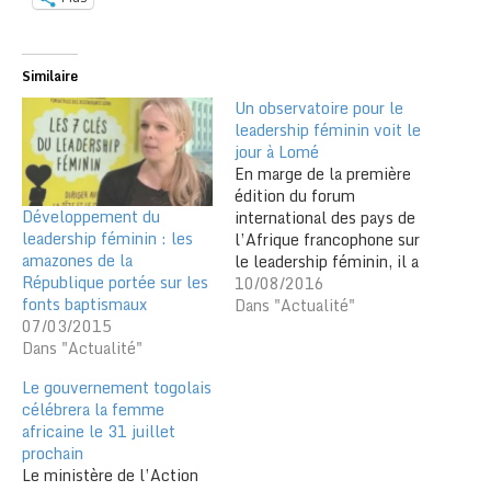
Similaire
Un observatoire pour le
leadership féminin voit le
jour à Lomé
En marge de la première
édition du forum
Développement du
international des pays de
leadership féminin : les
l’Afrique francophone sur
amazones de la
le leadership féminin, il a
République portée sur les
été mis sur pied à Lomé
10/08/2016
fonts baptismaux
un observatoire
Dans "Actualité"
07/03/2015
panafricain pour le
Dans "Actualité"
leadership féminin. Il sera
dirigé par l’ex-présidente
Le gouvernement togolais
de transition de la
célébrera la femme
Centrafrique, Mme
africaine le 31 juillet
Catherine Samba-Panza
prochain
durant les deux
Le ministère de l’Action
prochaines…