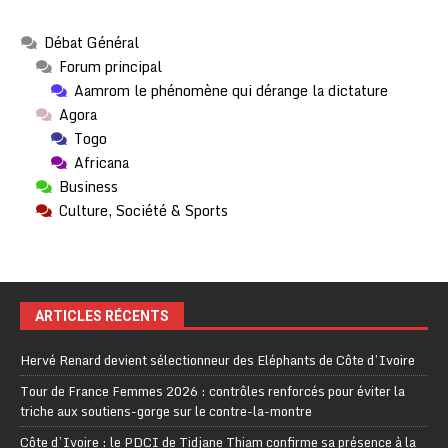
Débat Général
Forum principal
Aamrom le phénomène qui dérange la dictature
Agora
Togo
Africana
Business
Culture, Société & Sports
ARTICLES RÉCENTS
Hervé Renard devient sélectionneur des Eléphants de Côte d’Ivoire
Tour de France Femmes 2026 : contrôles renforcés pour éviter la
triche aux soutiens-gorge sur le contre-la-montre
Côte d’Ivoire : le PDCI de Tidjane Thiam confirme sa présence à la