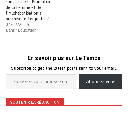
sociale, de la Promotion
de la Femme et de
l’Alphabétisation a
organisé le 1er juillet à
Lomé, une réunion
04/07/2014
préparatoire en prélude à
Dans "Education"
la célébration de la
journée de la Femme
africaine observée chaque
31 juillet. Cette année l
En savoir plus sur Le Temps
journée sera consacrée au
« Rôle des…
Subscribe to get the latest posts sent to your email.
Abonnez-vous
SOUTENIR LA RÉDACTION