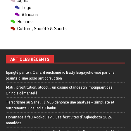
Agora
Togo
Africana
Business
Culture, Société & Sports
ARTICLES RÉCENTS
Épinglé par le « Canard enchaîné », Bally Bagayoko visé par une
plainte d’une asso anticorruption
Mali : prostitution, alcool… un casino clandestin impliquant des
Chinois démantelé
Terrorisme au Sahel : l’AES dénonce une analyse « simpliste et
surprenante » de Bola Tinubu
Hommage à feu Agokoli IV : Les festivités d’Agbogboza 2026
annulées