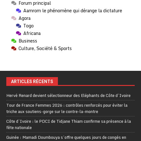
Forum principal
Aamrom le phénomène qui dérange la dictature
Agora
Togo
Africana
Business
Culture, Société & Sports
ARTICLES RÉCENTS
Hervé Renard devient sélectionneur des Eléphants de Côte d’Ivoire
Tour de France Femmes 2026 : contrôles renforcés pour éviter la
triche aux soutiens-gorge sur le contre-la-montre
Côte d’Ivoire : le PDCI de Tidjane Thiam confirme sa présence à la
fête nationale
Guinée : Mamadi Doumbouya s’offre quelques jours de congés en