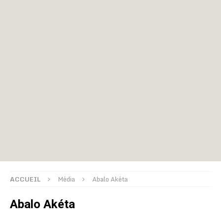
ACCUEIL
Média
Abalo Akéta
Abalo Akéta