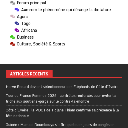
Forum principal
Aamrom le phénomène qui dérange la dictature
Agora
Togo
Africana
Business
Culture, Société & Sports
ARTICLES RÉCENTS
Hervé Renard devient sélectionneur des Eléphants de Côte d’Ivoire
Tour de France Femmes 2026 : contrôles renforcés pour éviter la
triche aux soutiens-gorge sur le contre-la-montre
Côte d’Ivoire : le PDCI de Tidjane Thiam confirme sa présence à la
fête nationale
Guinée : Mamadi Doumbouya s’offre quelques jours de congés en